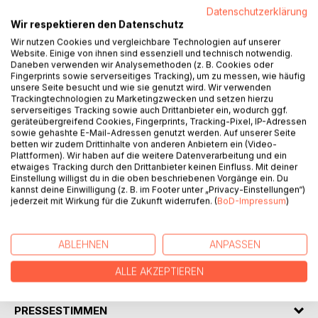
Datenschutzerklärung
Wir respektieren den Datenschutz
BESCHREIBUNG
Wir nutzen Cookies und vergleichbare Technologien auf unserer
Website. Einige von ihnen sind essenziell und technisch notwendig.
Daneben verwenden wir Analysemethoden (z. B. Cookies oder
Fingerprints sowie serverseitiges Tracking), um zu messen, wie häufig
Das Ich sagt etwas. Der andere hört es nicht, warum auch
unsere Seite besucht und wie sie genutzt wird. Wir verwenden
immer. Das Ich ist verletzt. Das Nichthören oder das
Trackingtechnologien zu Marketingzwecken und setzen hierzu
serverseitiges Tracking sowie auch Drittanbieter ein, wodurch ggf.
Nichtzuhören kann schwerwiegende Folgen haben:
geräteübergreifend Cookies, Fingerprints, Tracking-Pixel, IP-Adressen
Fehlentscheidungen. Merkle verknüpft diese
sowie gehashte E-Mail-Adressen genutzt werden. Auf unserer Seite
Alltagssituation mit der Botschaft: Wenn du lange genug
betten wir zudem Drittinhalte von anderen Anbietern ein (Video-
Plattformen). Wir haben auf die weitere Datenverarbeitung und ein
wartest am Fluss, siehst du irgendwann die Leichen deiner
etwaiges Tracking durch den Drittanbieter keinen Einfluss. Mit deiner
Feinde vorbeitreiben. In der dramatischen Erzählung lernt
Einstellung willigst du in die oben beschriebenen Vorgänge ein. Du
zunächst das Ich von einem Feuersalamander das Warten.
kannst deine Einwilligung (z. B. im Footer unter „Privacy-Einstellungen“)
jederzeit mit Wirkung für die Zukunft widerrufen. (
BoD-Impressum
)
Dann bringt eine weiße Taube dem Ich eine Botschaft.
Es ist ein kleines Buch, eine Geschichte, vielschichtig wie
das Leben.
ABLEHNEN
ANPASSEN
ALLE AKZEPTIEREN
AUTOR/IN
PRESSESTIMMEN