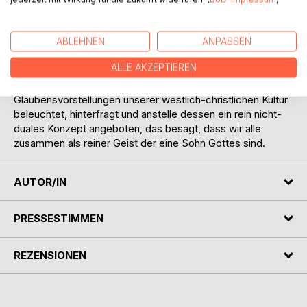
Wer dem eigenen Leben einen bleibenden Sinn verleihen
und die Wahrheit finden möchte, wird nicht umhin kommen,
sich auf eine innere Reise zu begeben. Eine leere Schale
ABLEHNEN
ANPASSEN
werden führt von der konkreten Alltagserfahrung in den
ALLE AKZEPTIEREN
ewigen Frieden der vollkommenen Liebe. Dabei werden
weit herum bekannte und alte, aber überholte
Glaubensvorstellungen unserer westlich-christlichen Kultur
beleuchtet, hinterfragt und anstelle dessen ein rein nicht-
duales Konzept angeboten, das besagt, dass wir alle
zusammen als reiner Geist der eine Sohn Gottes sind.
AUTOR/IN
PRESSESTIMMEN
REZENSIONEN