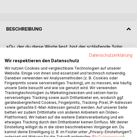
BESCHREIBUNG
»Du, der du diese Worte liest, bist der schlafende Sohn
Gottes. Du bist am Schlafen, weil du an die Welt glaubst.
Datenschutzerklärung
Und du bist der Sohn Gottes, weil du die Ausdehnung des
Wir respektieren den Datenschutz
Lichts bist, das Gott ist.
Wir nutzen Cookies und vergleichbare Technologien auf unserer
Alle Menschen sind vom Licht, und deshalb müssen alle
Website. Einige von ihnen sind essenziell und technisch notwendig.
Daneben verwenden wir Analysemethoden (z. B. Cookies oder
Menschen von Gott sein. Deswegen sind alle Menschen
Fingerprints sowie serverseitiges Tracking), um zu messen, wie häufig
der Sohn Gottes, nur dass sie es noch nicht wissen.
unsere Seite besucht und wie sie genutzt wird. Wir verwenden
Du, der du diese Worte liest, öffnest dich dem Annehmen
Trackingtechnologien zu Marketingzwecken und setzen hierzu
dieser Worte. Das ist der Grund, weshalb du sie liest. Du
serverseitiges Tracking sowie auch Drittanbieter ein, wodurch ggf.
geräteübergreifend Cookies, Fingerprints, Tracking-Pixel, IP-Adressen
bist bereit.
sowie gehashte E-Mail-Adressen genutzt werden. Auf unserer Seite
Viele Aspekte des Lichts sind nicht bereit zu sehen, dass
betten wir zudem Drittinhalte von anderen Anbietern ein (Video-
sie das Licht sind. Das ist kein Problem, weil sie das Licht
Plattformen). Wir haben auf die weitere Datenverarbeitung und ein
etwaiges Tracking durch den Drittanbieter keinen Einfluss. Mit deiner
sowieso sind. Aber du, der du diese Worte liest, bist bereit,
Einstellung willigst du in die oben beschriebenen Vorgänge ein. Du
das Licht kennen zu lernen, das du bist.«
kannst deine Einwilligung (z. B. im Footer unter „Privacy-Einstellungen“)
jederzeit mit Wirkung für die Zukunft widerrufen. (
BoD-Impressum
)