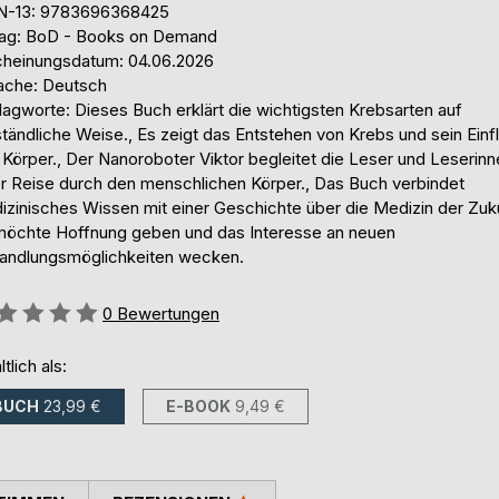
N-13: 9783696368425
lag: BoD - Books on Demand
cheinungsdatum: 04.06.2026
ache: Deutsch
lagworte: Dieses Buch erklärt die wichtigsten Krebsarten auf
tändliche Weise., Es zeigt das Entstehen von Krebs und sein Einf
Körper., Der Nanoroboter Viktor begleitet die Leser und Leserinn
er Reise durch den menschlichen Körper., Das Buch verbindet
izinisches Wissen mit einer Geschichte über die Medizin der Zuku
möchte Hoffnung geben und das Interesse an neuen
andlungsmöglichkeiten wecken.
ertung::
0
Bewertungen
ltlich als:
BUCH
23,99 €
E-BOOK
9,49 €