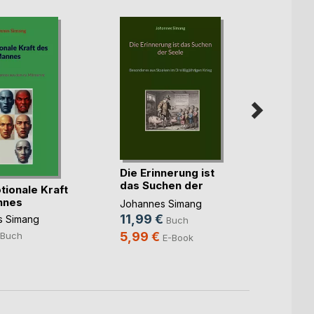
Die Erinnerung ist
das Suchen der
tionale Kraft
Identi
Seele
nnes
sein 
Johannes Simang
11,99 €
s Simang
Johan
Buch
9,99
5,99 €
Buch
E-Book
4,99