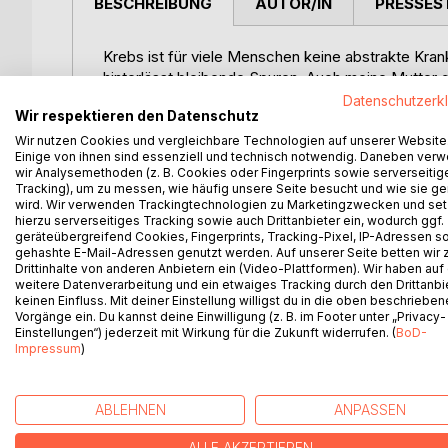
BESCHREIBUNG
AUTOR/IN
PRESSES
Krebs ist für viele Menschen keine abstrakte Kran
hinterlässt bleibende Spuren. Auch meine Mutte
manch guter Freund. Dieses Buch entstand zwisc
Datenschutzerk
Wir respektieren den Datenschutz
Es ist keine wissenschaftliche Abhandlung, sondern 
Vision. Trotz großer Fortschritte bleibt Krebs ein
Wir nutzen Cookies und vergleichbare Technologien auf unserer Website
Einige von ihnen sind essenziell und technisch notwendig. Daneben ver
rund 200 Krebsarten ihre eigenen Fragen.
wir Analysemethoden (z. B. Cookies oder Fingerprints sowie serverseitig
Jules Verne träumte einst von Reisen zum Mond un
Tracking), um zu messen, wie häufig unsere Seite besucht und wie sie ge
Sein Mut, über die Grenzen des Bekannten hinauszu
wird. Wir verwenden Trackingtechnologien zu Marketingzwecken und se
hierzu serverseitiges Tracking sowie auch Drittanbieter ein, wodurch ggf.
Während wir heute die verborgene Welt unseres K
geräteübergreifend Cookies, Fingerprints, Tracking-Pixel, IP-Adressen s
die Leser und Leserinnen durch diese Mikrowelt. E
gehashte E-Mail-Adressen genutzt werden. Auf unserer Seite betten wir
Krankheiten wie Krebs eines Tages früher erkenne
Drittinhalte von anderen Anbietern ein (Video-Plattformen). Wir haben auf
weitere Datenverarbeitung und ein etwaiges Tracking durch den Drittanbi
Dieses Buch verbindet medizinisches Grundwissen
keinen Einfluss. Mit deiner Einstellung willigst du in die oben beschriebe
morgen. Denn Hoffnung ist mehr als ein Gefühl, sie 
Vorgänge ein. Du kannst deine Einwilligung (z. B. im Footer unter „Privacy-
beginnt jede große Entdeckung dort, wo Mensche
Einstellungen“) jederzeit mit Wirkung für die Zukunft widerrufen. (
BoD-
Impressum
)
ABLEHNEN
ANPASSEN
WEITERE TITEL BEI
Bo