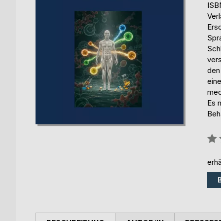
ISB
Ver
Ers
Spr
Sch
vers
den 
ein
med
Es 
Beh
Bew
0%
erhä