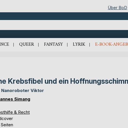
Über BoD
NCE
QUEER
FANTASY
LYRIK
E-BOOK-ANGEB
ne Krebsfibel und ein Hoffnungsschim
 Nanoroboter Viktor
annes Simang
sthilfe & Recht
dcover
 Seiten