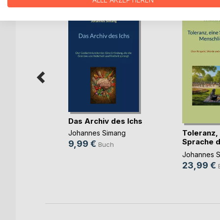
ALLE AKZEPTIEREN
on einer
Das Archiv des Ichs
ordnung
Toleranz,
Johannes Simang
Sprache 
mang
9,99 €
Buch
Menschl(..
ch
Johannes 
23,99 €
ok