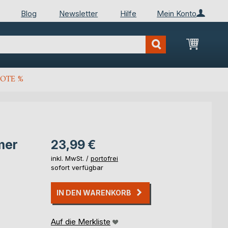
Blog
Newsletter
Hilfe
Mein Konto
Mein Wa
OTE %
mer
23,99 €
inkl. MwSt. /
portofrei
sofort verfügbar
IN DEN WARENKORB
Auf die Merkliste