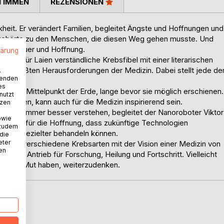
TIMMEN
REZENSIONEN
kheit. Er verändert Familien, begleitet Ängste und Hoffnungen und
r gehörte zu den Menschen, die diesen Weg gehen musste. Und
hen Trauer und Hoffnung.
lärung
eine für Laien verständliche Krebsfibel mit einer literarischen
e der größten Herausforderungen der Medizin. Dabei stellt jede de
.
wenden
es
d zum Mittelpunkt der Erde, lange bevor sie möglich erschienen.
nutzt
denken, kann auch für die Medizin inspirierend sein.
tzen
örpers immer besser verstehen, begleitet der Nanoroboter Viktor
owie
r steht für die Hoffnung, dass zukünftige Technologien
 zudem
n und gezielter behandeln können.
 die
eter
 über verschiedene Krebsarten mit der Vision einer Medizin von
nen
ist der Antrieb für Forschung, Heilung und Fortschritt. Vielleicht
n den Mut haben, weiterzudenken.
D