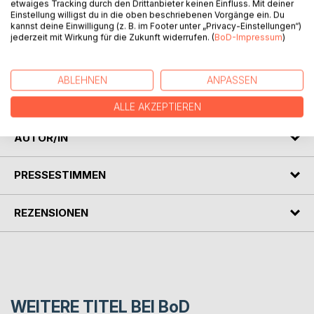
etwaiges Tracking durch den Drittanbieter keinen Einfluss. Mit deiner
Einstellung willigst du in die oben beschriebenen Vorgänge ein. Du
Er hat Lust, sich eine gewerbliche Dame nach Hause zu
kannst deine Einwilligung (z. B. im Footer unter „Privacy-Einstellungen“)
jederzeit mit Wirkung für die Zukunft widerrufen. (
BoD-Impressum
)
bestellen. Ihr Angebot ist gut, aber mit dem richtigen
Trinkgeld wird es noch besser. Bei ihr kann er alle seine
Wünsche erfüllen, und er bekommt nicht genug von ihr.
ABLEHNEN
ANPASSEN
Doch plötzlich nimmt die Sache eine unerwartete Wendung
...
ALLE AKZEPTIEREN
AUTOR/IN
PRESSESTIMMEN
REZENSIONEN
WEITERE TITEL BEI
BoD