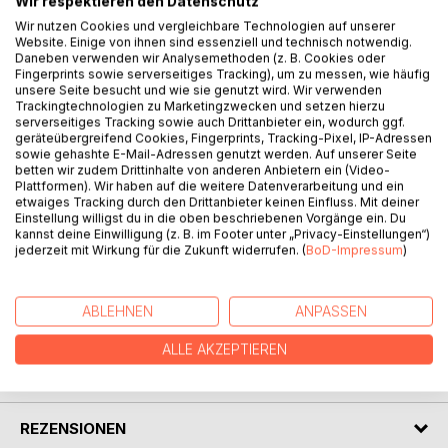
Wir respektieren den Datenschutz
BESCHREIBUNG
Wir nutzen Cookies und vergleichbare Technologien auf unserer
Website. Einige von ihnen sind essenziell und technisch notwendig.
Daneben verwenden wir Analysemethoden (z. B. Cookies oder
Erfrischend frei den Alltag auf die Schippe genommen.
Fingerprints sowie serverseitiges Tracking), um zu messen, wie häufig
unsere Seite besucht und wie sie genutzt wird. Wir verwenden
Trackingtechnologien zu Marketingzwecken und setzen hierzu
Wie eine Hand voll Blüten lesen sich die Geschichten,
serverseitiges Tracking sowie auch Drittanbieter ein, wodurch ggf.
Gedichte und Poesieverse, die mal lustig und mal
geräteübergreifend Cookies, Fingerprints, Tracking-Pixel, IP-Adressen
sowie gehashte E-Mail-Adressen genutzt werden. Auf unserer Seite
nachdenklich, mal realistisch und mal fantastisch das
betten wir zudem Drittinhalte von anderen Anbietern ein (Video-
Naturell unseres alltäglichen Lebens widerspiegeln.
Plattformen). Wir haben auf die weitere Datenverarbeitung und ein
etwaiges Tracking durch den Drittanbieter keinen Einfluss. Mit deiner
Einstellung willigst du in die oben beschriebenen Vorgänge ein. Du
Den Alltagsstress in die Schranken weisen und im Hier und
kannst deine Einwilligung (z. B. im Footer unter „Privacy-Einstellungen“)
Jetzt den Moment genießen. Dazu will dieses Buch
jederzeit mit Wirkung für die Zukunft widerrufen. (
BoD-Impressum
)
beitragen und Abwechslung in die bunte Lesewelt bringen.
ABLEHNEN
ANPASSEN
AUTOR/IN
ALLE AKZEPTIEREN
PRESSESTIMMEN
REZENSIONEN