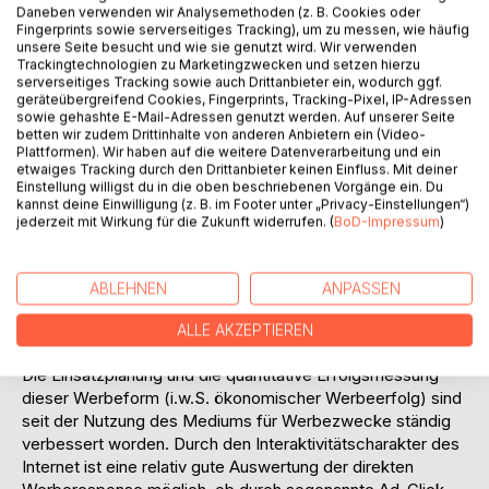
konkurrierenden Unternehmen beitragen und daher die
Daneben verwenden wir Analysemethoden (z. B. Cookies oder
Fingerprints sowie serverseitiges Tracking), um zu messen, wie häufig
langfristige strategische Positionierung vieler Produkte und
unsere Seite besucht und wie sie genutzt wird. Wir verwenden
Dienstleistungen sichern.
Trackingtechnologien zu Marketingzwecken und setzen hierzu
So werden Online-Aktivitäten immer öfter zu einem festen
serverseitiges Tracking sowie auch Drittanbieter ein, wodurch ggf.
Bestandteil im Kommunikations-Mix der Unternehmen. Die
geräteübergreifend Cookies, Fingerprints, Tracking-Pixel, IP-Adressen
sowie gehashte E-Mail-Adressen genutzt werden. Auf unserer Seite
alleinige Präsenz im Internet in Form einer Website ist
betten wir zudem Drittinhalte von anderen Anbietern ein (Video-
jedoch angesichts der enormen Fülle von
Plattformen). Wir haben auf die weitere Datenverarbeitung und ein
Internetangeboten und der komplexen Struktur des WWW
etwaiges Tracking durch den Drittanbieter keinen Einfluss. Mit deiner
Einstellung willigst du in die oben beschriebenen Vorgänge ein. Du
(WorldWideWeb) nicht ausreichend. Mit Hilfe geeigneter
kannst deine Einwilligung (z. B. im Footer unter „Privacy-Einstellungen“)
Werbeaktivitäten kann eine bessere Erreichbarkeit und
jederzeit mit Wirkung für die Zukunft widerrufen. (
BoD-Impressum
)
damit Beeinflussung der Konsumenten erfolgen.
Als überwiegende Werbeform im Internet hat sich bis zum
heutigen Zeitpunkt die Schaltung von Werbebannern
ABLEHNEN
ANPASSEN
durchgesetzt. Voraussetzung für deren effektiven Einsatz
ist jedoch die Planbarkeit sowie die quantitative
ALLE AKZEPTIEREN
Erfolgsmessung und qualitative Werbewirkungsmessung.
Die Einsatzplanung und die quantitative Erfolgsmessung
dieser Werbeform (i.w.S. ökonomischer Werbeerfolg) sind
seit der Nutzung des Mediums für Werbezwecke ständig
verbessert worden. Durch den Interaktivitätscharakter des
Internet ist eine relativ gute Auswertung der direkten