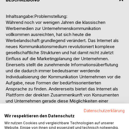
Inhaltsangabe:Problemstellung:
Während noch vor wenigen Jahren die klassischen
Werbemedien zur Unternehmenskommunikation
vollkommen ausreichten, hat sich heute die
Werbelandschaft grundlegend verändert. Das Internet als
neues Kommunikationsmedium revolutioniert komplexe
gesellschaftliche Strukturen und hat damit nicht zuletzt
Einfluss auf die Marketingplanung der Unternehmen.
Einerseits stellt die zunehmende Informationsüberflutung
und die dadurch immer bedeutsamer werdende
Individualisierung der Kommunikation Unternehmen vor die
Aufgabe, neue Formen der bedürfnisorientierten
Ansprache zu finden. Andererseits bietet das Internet als
Plattform der direkten Zusammenkunft von Konsumenten
und Unternehmen gerade diese Möglichkeiten einer
zielgerichteten Ansprache. Insofern stellt es, gemeinsam
Datenschutzerklärung
mit anderen Multimedia-Technologien, eine neue und
Wir respektieren den Datenschutz
bedeutende Herausforderung für die Marketingplanung dar.
Wir nutzen Cookies und vergleichbare Technologien auf unserer
Online-Werbung kann zu Wettbewerbsvorteilen gegenüber
Website. Einige von ihnen sind essenziell und technisch notwendig.