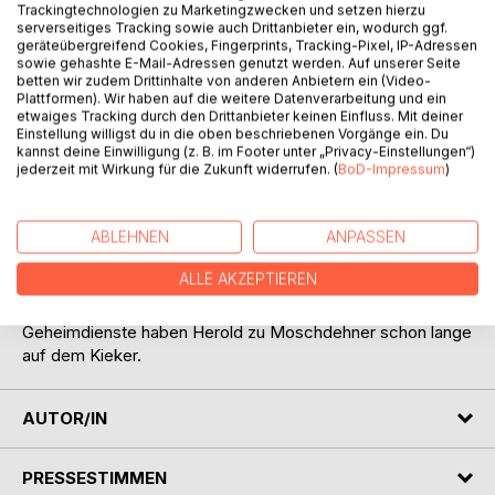
Trackingtechnologien zu Marketingzwecken und setzen hierzu
serverseitiges Tracking sowie auch Drittanbieter ein, wodurch ggf.
Herold zu Moschdehner war auf dem Majdan als stiller
geräteübergreifend Cookies, Fingerprints, Tracking-Pixel, IP-Adressen
Beobachter der EFKF (Esoterische FreiheitskämpferFront).
sowie gehashte E-Mail-Adressen genutzt werden. Auf unserer Seite
Als es da so richtig heiß herging wurde er von einem Pulk
betten wir zudem Drittinhalte von anderen Anbietern ein (Video-
umgestoßen und verknackste sich seinen kleinen Finger.
Plattformen). Wir haben auf die weitere Datenverarbeitung und ein
etwaiges Tracking durch den Drittanbieter keinen Einfluss. Mit deiner
Das hat ihn natürlich äußerst wütend gemacht da er mit
Einstellung willigst du in die oben beschriebenen Vorgänge ein. Du
dem Land und der Unruhe gar nichts zu tun hatte. Er wollte
kannst deine Einwilligung (z. B. im Footer unter „Privacy-Einstellungen“)
einfach nur beobachten und sein Wissen in seinen
jederzeit mit Wirkung für die Zukunft widerrufen. (
BoD-Impressum
)
deutschen Bürgerkrieg tragen, aber wie soll er
Kampfaufrufe schreiben mit einer kaputten Hand?
ABLEHNEN
ANPASSEN
Nun hat er seine Eindrücke grafisch dargestellt und
kryptisch darüber geschrieben, Den Zugang müssen Sie
ALLE AKZEPTIEREN
sich hier sehr andenken.
Nicht ohne Grund hat er dies so gemacht. Die
Geheimdienste haben Herold zu Moschdehner schon lange
auf dem Kieker.
AUTOR/IN
PRESSESTIMMEN