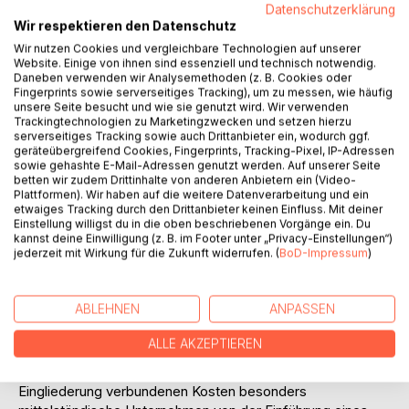
Handlungsempfehlungen, die sich aus den
Datenschutzerklärung
Wir respektieren den Datenschutz
Sozialisationsmodellen ableiten. Die Schwerpunkte liegen
in den einzelnen Phasen Vorbereitung, Eintritt, Einarbeitung
Wir nutzen Cookies und vergleichbare Technologien auf unserer
Website. Einige von ihnen sind essenziell und technisch notwendig.
und Integration. Die praktischen Umsetzungsmöglichkeiten
Daneben verwenden wir Analysemethoden (z. B. Cookies oder
münden in der Entwicklung des Einarbeitungs- und
Fingerprints sowie serverseitiges Tracking), um zu messen, wie häufig
Integrationsprogramms bei VEDA GmbH, Alsdorf,
unsere Seite besucht und wie sie genutzt wird. Wir verwenden
Trackingtechnologien zu Marketingzwecken und setzen hierzu
dargestellt im zweiten Teil. Es wurde mittels eines
serverseitiges Tracking sowie auch Drittanbieter ein, wodurch ggf.
Projektes innerhalb von fünf Monaten aufgebaut und
geräteübergreifend Cookies, Fingerprints, Tracking-Pixel, IP-Adressen
eingeführt.
sowie gehashte E-Mail-Adressen genutzt werden. Auf unserer Seite
Abschließend werden die theoretisch fundierten
betten wir zudem Drittinhalte von anderen Anbietern ein (Video-
Plattformen). Wir haben auf die weitere Datenverarbeitung und ein
Handlungsempfehlungen mit dem entwickelten
etwaiges Tracking durch den Drittanbieter keinen Einfluss. Mit deiner
Einarbeitungs- und Integrationsprogramm verglichen und
Einstellung willigst du in die oben beschriebenen Vorgänge ein. Du
auf ihre Umsetzung hin überprüft. Die Schwachpunkte
kannst deine Einwilligung (z. B. im Footer unter „Privacy-Einstellungen“)
jederzeit mit Wirkung für die Zukunft widerrufen. (
BoD-Impressum
)
sowie die praktischen Umsetzungsmöglichkeiten werden
kritisch diskutiert.
Deutlich geworden ist, dass die Auseinandersetzung mit
ABLEHNEN
ANPASSEN
den theoretischen Grundlagen keine klare Antwort auf die
Frage gibt, warum die Eingliederung neuer Mitarbeiter
ALLE AKZEPTIEREN
wenig beachtet wird. In der Analyse der praktischen
Konzepte zeigte sich, dass die mit einer umfassenden
Eingliederung verbundenen Kosten besonders