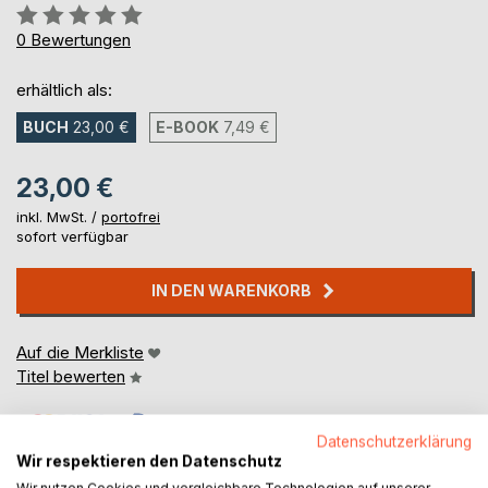
Bewertung::
0%
0
Bewertungen
erhältlich als:
BUCH
23,00 €
E-BOOK
7,49 €
23,00 €
inkl. MwSt. /
portofrei
sofort verfügbar
IN DEN WARENKORB
Auf die Merkliste
Titel bewerten
Datenschutzerklärung
Wir respektieren den Datenschutz
Wir nutzen Cookies und vergleichbare Technologien auf unserer