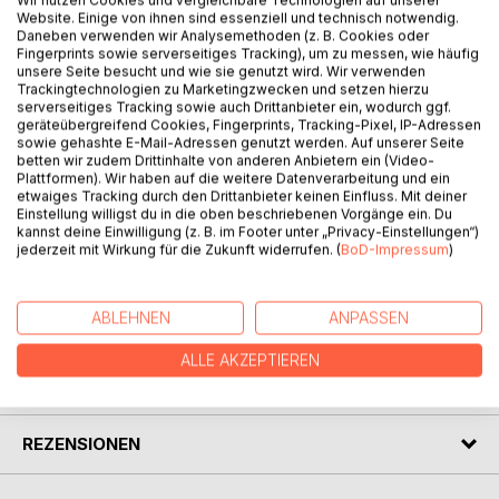
Website. Einige von ihnen sind essenziell und technisch notwendig.
Daneben verwenden wir Analysemethoden (z. B. Cookies oder
Fingerprints sowie serverseitiges Tracking), um zu messen, wie häufig
BESCHREIBUNG
unsere Seite besucht und wie sie genutzt wird. Wir verwenden
Trackingtechnologien zu Marketingzwecken und setzen hierzu
serverseitiges Tracking sowie auch Drittanbieter ein, wodurch ggf.
Begegnungen werden reicher und erfüllter, Konflikte
geräteübergreifend Cookies, Fingerprints, Tracking-Pixel, IP-Adressen
verringern sich oder werden vermieden, wenn wir in der
sowie gehashte E-Mail-Adressen genutzt werden. Auf unserer Seite
betten wir zudem Drittinhalte von anderen Anbietern ein (Video-
Kommunikation uns mit einem klaren Kopf und einem
Plattformen). Wir haben auf die weitere Datenverarbeitung und ein
offenen Herz begegnen.
etwaiges Tracking durch den Drittanbieter keinen Einfluss. Mit deiner
"Emotionale Kompetenz" beschreibt dazu einfach und
Einstellung willigst du in die oben beschriebenen Vorgänge ein. Du
kannst deine Einwilligung (z. B. im Footer unter „Privacy-Einstellungen“)
prägnant Wesentliches, das sich in der Praxis bewährt hat
jederzeit mit Wirkung für die Zukunft widerrufen. (
BoD-Impressum
)
und wissenschaftlich fundiert ist.
ABLEHNEN
ANPASSEN
AUTOR/IN
ALLE AKZEPTIEREN
PRESSESTIMMEN
REZENSIONEN