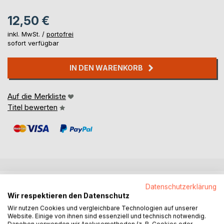
12,50 €
inkl. MwSt. /
portofrei
sofort verfügbar
IN DEN WARENKORB
Auf die Merkliste
Titel bewerten
BESCHREIBUNG
Datenschutzerklärung
Wir respektieren den Datenschutz
Wir nutzen Cookies und vergleichbare Technologien auf unserer
Ein Zwerg lebt im grünen Wald.
Website. Einige von ihnen sind essenziell und technisch notwendig.
Alles ist grün, doch er möchte so gerne auch andere
Daneben verwenden wir Analysemethoden (z. B. Cookies oder