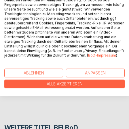
Fingerprints sowie serverseitiges Tracking), um zu messen, wie häufig
Farben kennenlernen.
unsere Seite besucht und wie sie genutzt wird. Wir verwenden
Also begibt er sich eines Tages auf eine Reise.
Trackingtechnologien zu Marketingzwecken und setzen hierzu
Die führt ihn bis ans Meer und er entdeckt, welche Farben
serverseitiges Tracking sowie auch Drittanbieter ein, wodurch ggf.
geräteübergreifend Cookies, Fingerprints, Tracking-Pixel, IP-Adressen
das Sonnenlicht herbeizaubern kann.
sowie gehashte E-Mail-Adressen genutzt werden. Auf unserer Seite
Dann findet er heraus, wie auch er ein Farbenzauberer wird
betten wir zudem Drittinhalte von anderen Anbietern ein (Video-
und die Farben mit in seinen Wald nehmen kann.
Plattformen). Wir haben auf die weitere Datenverarbeitung und ein
Für Kinder im Alter von 5-7 Jahre.
etwaiges Tracking durch den Drittanbieter keinen Einfluss. Mit deiner
Einstellung willigst du in die oben beschriebenen Vorgänge ein. Du
kannst deine Einwilligung (z. B. im Footer unter „Privacy-Einstellungen“)
jederzeit mit Wirkung für die Zukunft widerrufen. (
BoD-Impressum
)
AUTOR/IN
ABLEHNEN
ANPASSEN
PRESSESTIMMEN
ALLE AKZEPTIEREN
REZENSIONEN
WEITERE TITEL BEI
BoD