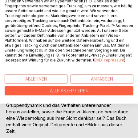
Daneben verwenden wir Analysemethoden (z. B. Cookies oder
Fingerprints sowie serverseitiges Tracking), um zu messen, wie häufig
unsere Seite besucht und wie sie genutzt wird. Wir verwenden
Trackingtechnologien zu Marketingzwecken und setzen hierzu
serverseitiges Tracking sowie auch Drittanbieter ein, wodurch ggf.
geräteübergreifend Cookies, Fingerprints, Tracking-Pixel, IP-Adressen
sowie gehashte E-Mail-Adressen genutzt werden. Auf unserer Seite
betten wir zudem Drittinhalte von anderen Anbietern ein (Video-
Plattformen). Wir haben auf die weitere Datenverarbeitung und ein
BESCHREIBUNG
etwaiges Tracking durch den Drittanbieter keinen Einfluss. Mit deiner
Einstellung willigst du in die oben beschriebenen Vorgänge ein. Du
kannst deine Einwilligung (z. B. im Footer unter „Privacy-Einstellungen“)
Ein Buch über das Leben von Margret Berg im Zweiten
jederzeit mit Wirkung für die Zukunft widerrufen. (
BoD-Impressum
)
Weltkrieg, ihre Sicht zu der Vereinheitlichung und
Beeinflussung der Bevölkerung, vor allem der Jugend,
durch die Erziehungsmaßnahmen des Hitler-Regimes und
ABLEHNEN
ANPASSEN
der NSDAP-Partei. Zudem ihre Wahrnehmung über die
ALLE AKZEPTIEREN
Nationalsozialistische Ideologie, inklusiv die Bedeutung der
Randgruppen in dieser Zeit, mit dem Ziel die
Gruppendynamik und das Verhalten untereinander
herauszustellen, sowie die Frage zu klären, ob heutzutage
eine Wiederholung aus ihrer Sicht denkbar sei? Das Buch
enthält viele Original-Dokumente und -Bilder aus dieser
Zeit.