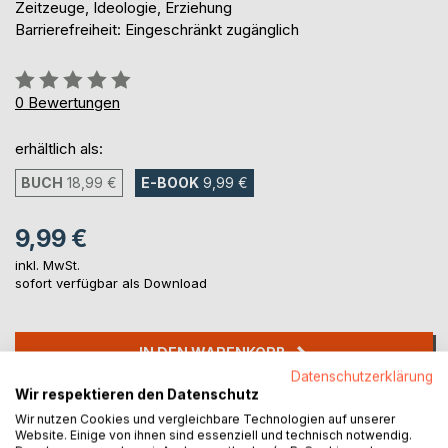
Zeitzeuge, Ideologie, Erziehung
Barrierefreiheit: Eingeschränkt zugänglich
Bewertung::
0%
0
Bewertungen
erhältlich als:
BUCH
18,99 €
E-BOOK
9,99 €
9,99 €
inkl. MwSt.
sofort verfügbar als Download
IN DEN WARENKORB
Datenschutzerklärung
Wir respektieren den Datenschutz
Auf die Merkliste
Wir nutzen Cookies und vergleichbare Technologien auf unserer
Titel bewerten
Website. Einige von ihnen sind essenziell und technisch notwendig.