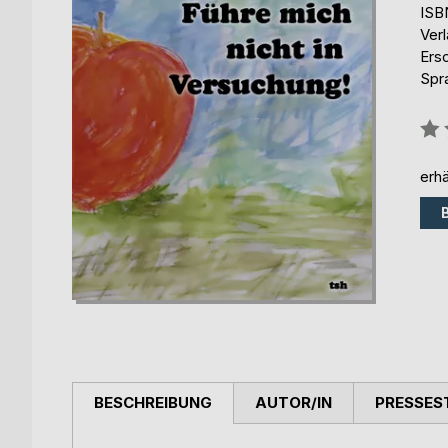
ISB
Ver
Ers
Spr
Bew
0%
erhä
BESCHREIBUNG
AUTOR/IN
PRESSES