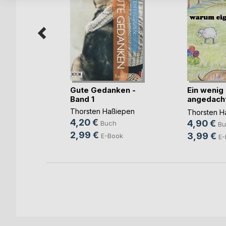
gen
Gute Gedanken -
Ein wenig
taveren
Band 1
angedacht
h
warum(...)
Thorsten Haßiepen
Thorsten H
4,20 €
4,90 €
Buch
Bu
2,99 €
3,99 €
E-Book
E-