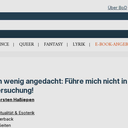
Über BoD
NCE
QUEER
FANTASY
LYRIK
E-BOOK-ANGEB
n wenig angedacht: Führe mich nicht in
rsuchung!
rsten Haßiepen
itualität & Esoterik
erback
Seiten