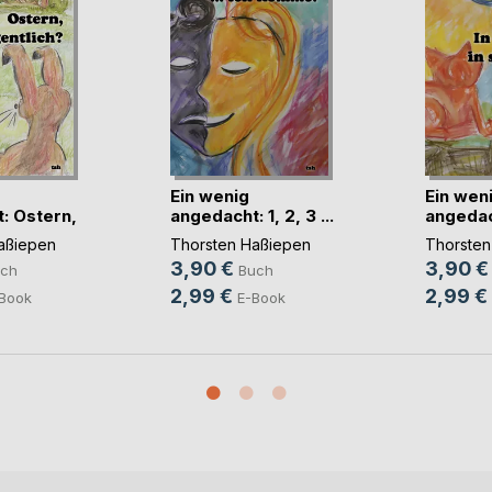
Ein wenig
Ein wen
: Ostern,
angedacht: 1, 2, 3 ...
angedac
I(...)
wie (...)
aßiepen
Thorsten Haßiepen
Thorsten
3,90 €
3,90 €
ch
Buch
2,99 €
2,99 €
Book
E-Book