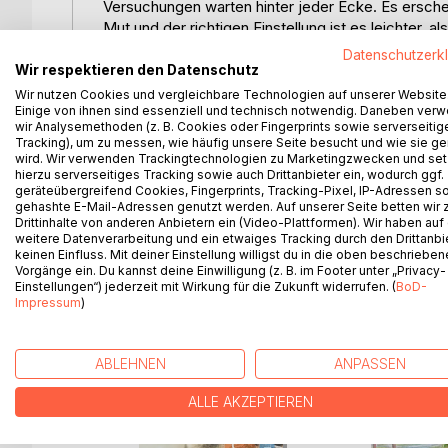
Versuchungen warten hinter jeder Ecke. Es ersche
Mut und der richtigen Einstellung ist es leichter, 
Datenschutzerk
»Ein wenig angedacht«
Wir respektieren den Datenschutz
Wir nutzen Cookies und vergleichbare Technologien auf unserer Website
Die Bücher der Reihe »Ein wenig angedacht« sind 
Einige von ihnen sind essenziell und technisch notwendig. Daneben ver
wir Analysemethoden (z. B. Cookies oder Fingerprints sowie serverseitig
bestimmtes Thema in Kürze konzentrieren.
Tracking), um zu messen, wie häufig unsere Seite besucht und wie sie ge
wird. Wir verwenden Trackingtechnologien zu Marketingzwecken und se
Sie sollen das Thema auch nicht in alle Winkel un
hierzu serverseitiges Tracking sowie auch Drittanbieter ein, wodurch ggf.
geräteübergreifend Cookies, Fingerprints, Tracking-Pixel, IP-Adressen s
wir dann gemeinsam oder für uns selbst weiter e
gehashte E-Mail-Adressen genutzt werden. Auf unserer Seite betten wir
Drittinhalte von anderen Anbietern ein (Video-Plattformen). Wir haben auf
in unseren ganz persönlichen Gedanken…
weitere Datenverarbeitung und ein etwaiges Tracking durch den Drittanbi
keinen Einfluss. Mit deiner Einstellung willigst du in die oben beschriebe
Vorgänge ein. Du kannst deine Einwilligung (z. B. im Footer unter „Privacy-
Einstellungen“) jederzeit mit Wirkung für die Zukunft widerrufen. (
BoD-
Impressum
)
WEITERE TITEL BEI
Bo
ABLEHNEN
ANPASSEN
ALLE AKZEPTIEREN