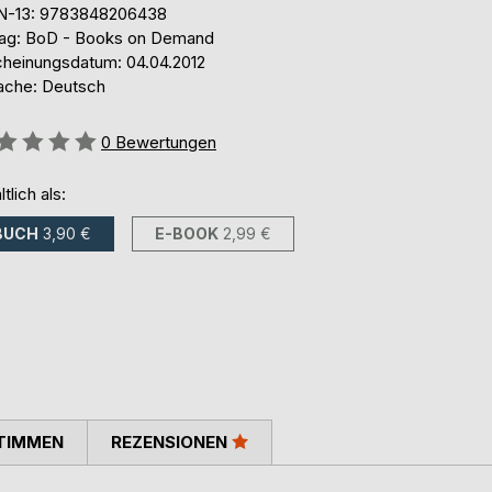
N-13: 9783848206438
lag: BoD - Books on Demand
cheinungsdatum: 04.04.2012
ache: Deutsch
ertung::
0
Bewertungen
ltlich als:
BUCH
3,90 €
E-BOOK
2,99 €
TIMMEN
REZENSIONEN