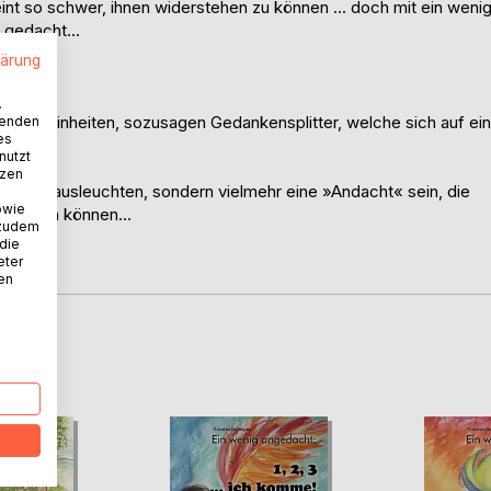
int so schwer, ihnen widerstehen zu können … doch mit ein weni
als gedacht…
lärung
.
kurze Einheiten, sozusagen Gedankensplitter, welche sich auf ein
wenden
es
nutzt
tzen
d Ecken ausleuchten, sondern vielmehr eine »Andacht« sein, die
owie
ntwickeln können…
 zudem
 die
eter
nen
D