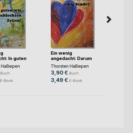
ig
Ein wenig
Worau
ht: In guten
angedacht: Darum
Das Li
prüfe, (...)
Thorst
 Haßiepen
Thorsten Haßiepen
4,90
3,90 €
Buch
Buch
4,49
3,49 €
E-Book
E-Book