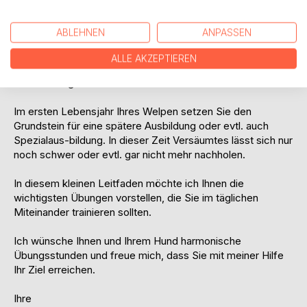
• Erziehen heißt Freiheiten nehmen und Freiheiten geben!
• Erziehung ist immer Interaktion
ABLEHNEN
ANPASSEN
• Erziehen Sie Ihren Welpen spielerisch und verstärken
Sie so die Bindung zwischen Ihnen und Ihrem Welpen
ALLE AKZEPTIEREN
Ganz wichtig!
Im ersten Lebensjahr Ihres Welpen setzen Sie den
Grundstein für eine spätere Ausbildung oder evtl. auch
Spezialaus-bildung. In dieser Zeit Versäumtes lässt sich nur
noch schwer oder evtl. gar nicht mehr nachholen.
In diesem kleinen Leitfaden möchte ich Ihnen die
wichtigsten Übungen vorstellen, die Sie im täglichen
Miteinander trainieren sollten.
Ich wünsche Ihnen und Ihrem Hund harmonische
Übungsstunden und freue mich, dass Sie mit meiner Hilfe
Ihr Ziel erreichen.
Ihre