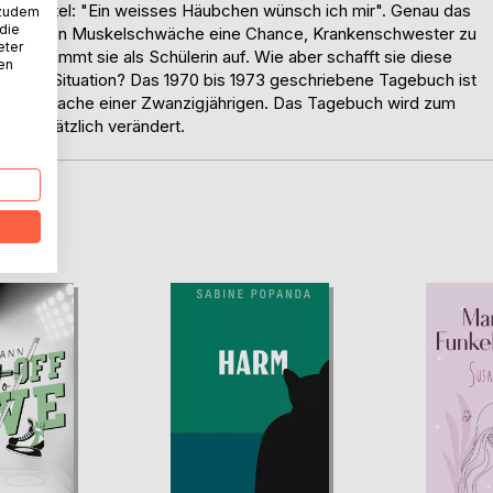
. Der Titel: "Ein weisses Häubchen wünsch ich mir". Genau das
 zudem
 die
 angeborenen Muskelschwäche eine Chance, Krankenschwester zu
eter
nien nimmt sie als Schülerin auf. Wie aber schafft sie diese
nen
lichen Situation? Das 1970 bis 1973 geschriebene Tagebuch ist
st die Sprache einer Zwanzigjährigen. Das Tagebuch wird zum
grundsätzlich verändert.
D