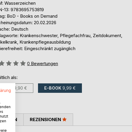
: Wasserzeichen
N-13: 9783695753819
lag: BoD - Books on Demand
cheinungsdatum: 20.02.2026
ache: Deutsch
lagworte: Krankenschwester, Pflegefachfrau, Zeitdokument,
kelkrank, Krankenpflegeausbildung
ierefreiheit: Eingeschränkt zugänglich
ertung::
0
Bewertungen
ltlich als:
BUCH
29,90 €
E-BOOK
9,99 €
lärung
.
wenden
es
nutzt
TIMMEN
REZENSIONEN
tzen
owie