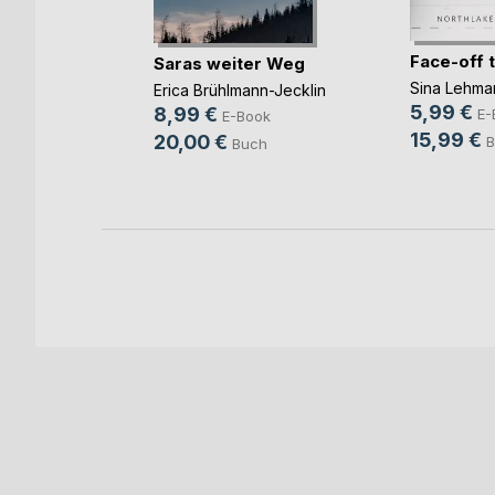
rbrennst
Face-off 
Saras weiter Weg
Sina Lehma
Erica Brühlmann-Jecklin
5,99 €
8,99 €
ok
E-
E-Book
15,99 €
20,00 €
h
B
Buch