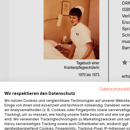
DRM
ISB
Ver
Ers
Spr
Sch
mus
Barr
Bew
0%
erhä
Datenschutzerk
Wir respektieren den Datenschutz
Wir nutzen Cookies und vergleichbare Technologien auf unserer Website
Einige von ihnen sind essenziell und technisch notwendig. Daneben ver
wir Analysemethoden (z. B. Cookies oder Fingerprints sowie serverseitig
Tracking), um zu messen, wie häufig unsere Seite besucht und wie sie ge
BESCHREIBUNG
AUTOR/IN
PRESSES
wird. Wir verwenden Trackingtechnologien zu Marketingzwecken und se
hierzu serverseitiges Tracking sowie auch Drittanbieter ein, wodurch ggf.
geräteübergreifend Cookies, Fingerprints, Tracking-Pixel, IP-Adressen s