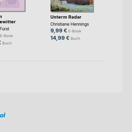
m
Hinte
Unterm Radar
ewitter
liegt
Christiane Hennings
Fürst
Marc St
9,99 €
E-Book
4,99
E-Book
14,99 €
Buch
€
14,9
Buch