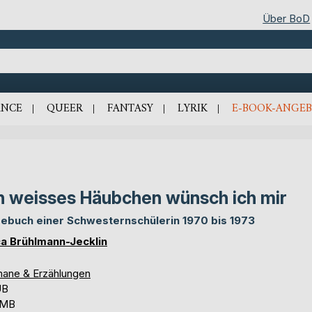
Über BoD
NCE
QUEER
FANTASY
LYRIK
E-BOOK-ANGEB
n weisses Häubchen wünsch ich mir
ebuch einer Schwesternschülerin 1970 bis 1973
ca Brühlmann-Jecklin
ane & Erzählungen
UB
 MB