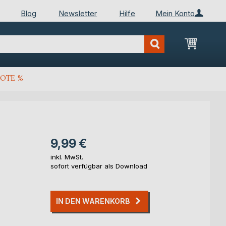
Blog
Newsletter
Hilfe
Mein Konto
Mein Wa
OTE %
9,99 €
inkl. MwSt.
sofort verfügbar als Download
IN DEN WARENKORB