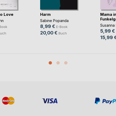
to Love
Harm
Mama i
Funkelg
nn
Sabine Popanda
Susanna 
8,99 €
Book
E-Book
5,99 €
20,00 €
uch
Buch
15,99 