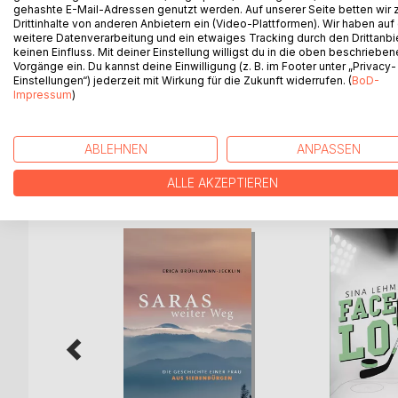
Eine junge Frau hält einen Prospekt in den Händen
gehashte E-Mail-Adressen genutzt werden. Auf unserer Seite betten wir
Drittinhalte von anderen Anbietern ein (Video-Plattformen). Wir haben auf
wünscht sie sich auch. Aber hat sie trotz ihrer
weitere Datenverarbeitung und ein etwaiges Tracking durch den Drittanbi
werden? Die christliche Krankenpflegeschule Betha
keinen Einfluss. Mit deiner Einstellung willigst du in die oben beschriebe
Lehrzeit? Wie das Überwinden einer lebensbedroh
Vorgänge ein. Du kannst deine Einwilligung (z. B. im Footer unter „Privacy-
Einstellungen“) jederzeit mit Wirkung für die Zukunft widerrufen. (
BoD-
authentisch. Nichts im Text wurde geändert, es i
Impressum
)
Zeitdokument, hat sich die Pflegeausbildung doch 
ABLEHNEN
ANPASSEN
WEITERE TITEL BEI
Bo
ALLE AKZEPTIEREN