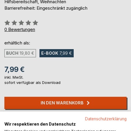
Hilfsbereitschaft, Weihnachten
Barrierefreiheit: Eingeschränkt zugänglich
Bewertung::
0%
0
Bewertungen
erhältlich als:
BUCH
19,80 €
E-BOOK
7,99 €
7,99 €
inkl. MwSt.
sofort verfügbar als Download
IN DEN WARENKORB
Datenschutzerklärung
Auf die Merkliste
Wir respektieren den Datenschutz
Titel bewerten