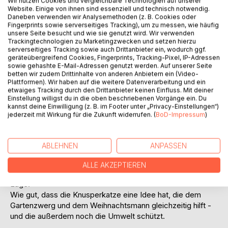
Wir nutzen Cookies und vergleichbare Technologien auf unserer
Website. Einige von ihnen sind essenziell und technisch notwendig.
Daneben verwenden wir Analysemethoden (z. B. Cookies oder
Fingerprints sowie serverseitiges Tracking), um zu messen, wie häufig
unsere Seite besucht und wie sie genutzt wird. Wir verwenden
Trackingtechnologien zu Marketingzwecken und setzen hierzu
serverseitiges Tracking sowie auch Drittanbieter ein, wodurch ggf.
geräteübergreifend Cookies, Fingerprints, Tracking-Pixel, IP-Adressen
sowie gehashte E-Mail-Adressen genutzt werden. Auf unserer Seite
BESCHREIBUNG
betten wir zudem Drittinhalte von anderen Anbietern ein (Video-
Plattformen). Wir haben auf die weitere Datenverarbeitung und ein
etwaiges Tracking durch den Drittanbieter keinen Einfluss. Mit deiner
Vor Weihnachten hat der fleißige Gartenzwerg sehr viel zu
Einstellung willigst du in die oben beschriebenen Vorgänge ein. Du
kannst deine Einwilligung (z. B. im Footer unter „Privacy-Einstellungen“)
tun. Aber weil es Winter ist, wird es abends früh dunkel und
jederzeit mit Wirkung für die Zukunft widerrufen. (
BoD-Impressum
)
dann fehlt ihm das Licht für seine Arbeit! Zum Glück hat er
gute Freunde: die Knusperkatze und den dicken alten
Hund.
ABLEHNEN
ANPASSEN
Die beiden machen sich auf den Weg, um Hilfe für den
Gartenzwerg zu finden. Dabei treffen sie den
ALLE AKZEPTIEREN
Weihnachtsmann - doch auch der ist in einer misslichen
Lage.
Wie gut, dass die Knusperkatze eine Idee hat, die dem
Gartenzwerg und dem Weihnachtsmann gleichzeitig hilft -
und die außerdem noch die Umwelt schützt.