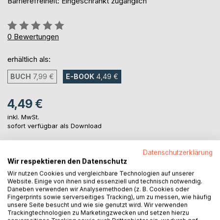
Barrierefreiheit: Eingeschränkt zugänglich
Bewertung::
0%
0
Bewertungen
erhältlich als:
BUCH
7,99 €
E-BOOK
4,49 €
4,49 €
inkl. MwSt.
sofort verfügbar als Download
Datenschutzerklärung
IN DEN WARENKORB
Wir respektieren den Datenschutz
Wir nutzen Cookies und vergleichbare Technologien auf unserer
Website. Einige von ihnen sind essenziell und technisch notwendig.
Auf die Merkliste
Daneben verwenden wir Analysemethoden (z. B. Cookies oder
Fingerprints sowie serverseitiges Tracking), um zu messen, wie häufig
Titel bewerten
unsere Seite besucht und wie sie genutzt wird. Wir verwenden
Trackingtechnologien zu Marketingzwecken und setzen hierzu