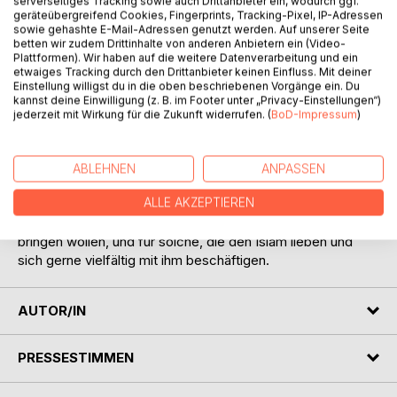
serverseitiges Tracking sowie auch Drittanbieter ein, wodurch ggf.
geräteübergreifend Cookies, Fingerprints, Tracking-Pixel, IP-Adressen
sowie gehashte E-Mail-Adressen genutzt werden. Auf unserer Seite
betten wir zudem Drittinhalte von anderen Anbietern ein (Video-
Plattformen). Wir haben auf die weitere Datenverarbeitung und ein
etwaiges Tracking durch den Drittanbieter keinen Einfluss. Mit deiner
Einstellung willigst du in die oben beschriebenen Vorgänge ein. Du
BESCHREIBUNG
kannst deine Einwilligung (z. B. im Footer unter „Privacy-Einstellungen“)
jederzeit mit Wirkung für die Zukunft widerrufen. (
BoD-Impressum
)
Dieser Gedichtband enthält mehr als ein hundert Gedichte
über den Islam, in denen die Wesenszüge der Religion zum
ABLEHNEN
ANPASSEN
Ausdruck gebracht werden sollen.
ALLE AKZEPTIEREN
Er ist ideal für solche, die etwas vom Islam in Erfahrung
bringen wollen, und für solche, die den Islam lieben und
sich gerne vielfältig mit ihm beschäftigen.
AUTOR/IN
PRESSESTIMMEN