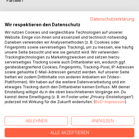
Familie?
Mister Hummel und Walburga nehmen Kinder und
Datenschutzerklärung
Erwachsene mit in ihren Alltag und zeigen liebevoll, was
Wir respektieren den Datenschutz
Kaninchen wirklich brauchen: viel Platz, einen
Kaninchenfreund, gutes Futter, Ruhe, Geduld und
Wir nutzen Cookies und vergleichbare Technologien auf unserer
Website. Einige von ihnen sind essenziell und technisch notwendig.
Menschen, die ihre Sprache verstehen.
Daneben verwenden wir Analysemethoden (z. B. Cookies oder
Fingerprints sowie serverseitiges Tracking), um zu messen, wie häufig
In warmen Illustrationen lernen Kinder ab 6 Jahren
unsere Seite besucht und wie sie genutzt wird. Wir verwenden
Trackingtechnologien zu Marketingzwecken und setzen hierzu
spielerisch, wie Kaninchen leben, kommunizieren und
serverseitiges Tracking sowie auch Drittanbieter ein, wodurch ggf.
warum sie keine Kuscheltiere, sondern sensible
geräteübergreifend Cookies, Fingerprints, Tracking-Pixel, IP-Adressen
Beobachtungstiere mit eigener Persönlichkeit sind.
sowie gehashte E-Mail-Adressen genutzt werden. Auf unserer Seite
betten wir zudem Drittinhalte von anderen Anbietern ein (Video-
Plattformen). Wir haben auf die weitere Datenverarbeitung und ein
Dieses Sachbilderbuch ist nicht nur eine liebevolle
etwaiges Tracking durch den Drittanbieter keinen Einfluss. Mit deiner
Einführung in die artgerechte Kaninchenhaltung, sondern
Einstellung willigst du in die oben beschriebenen Vorgänge ein. Du
kannst deine Einwilligung (z. B. im Footer unter „Privacy-Einstellungen“)
auch eine ehrliche Entscheidungshilfe für Familien, die
jederzeit mit Wirkung für die Zukunft widerrufen. (
BoD-Impressum
)
überlegen, ob Kaninchen wirklich zu ihnen passen.
Mit Kaninchen-Führerschein, Ausmalseite und vielen
ABLEHNEN
ANPASSEN
kindgerecht erklärten Alltagssituationen rund um Mister
Hummel und Walburga.
ALLE AKZEPTIEREN