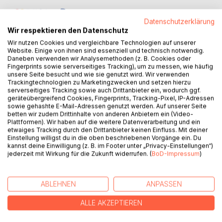
Datenschutzerklärung
Wir respektieren den Datenschutz
Wir nutzen Cookies und vergleichbare Technologien auf unserer
Website. Einige von ihnen sind essenziell und technisch notwendig.
Daneben verwenden wir Analysemethoden (z. B. Cookies oder
Fingerprints sowie serverseitiges Tracking), um zu messen, wie häufig
BESCHREIBUNG
unsere Seite besucht und wie sie genutzt wird. Wir verwenden
Trackingtechnologien zu Marketingzwecken und setzen hierzu
serverseitiges Tracking sowie auch Drittanbieter ein, wodurch ggf.
Es brauchte vier Stunden. Danach wurde meine
geräteübergreifend Cookies, Fingerprints, Tracking-Pixel, IP-Adressen
Lebenswelt eine andere. Die Zeit begann sich in ein Davor
sowie gehashte E-Mail-Adressen genutzt werden. Auf unserer Seite
betten wir zudem Drittinhalte von anderen Anbietern ein (Video-
und Danach zu teilen.
Plattformen). Wir haben auf die weitere Datenverarbeitung und ein
Was war passiert? Ein einschneidendes Lebensereignis
etwaiges Tracking durch den Drittanbieter keinen Einfluss. Mit deiner
wird erzählt, eindrucksvoll, emotional betroffen, gefasst. Es
Einstellung willigst du in die oben beschriebenen Vorgänge ein. Du
kannst deine Einwilligung (z. B. im Footer unter „Privacy-Einstellungen“)
ist eine Geschichte, wie mit digitaler Raffinesse ein Wert-
jederzeit mit Wirkung für die Zukunft widerrufen. (
BoD-Impressum
)
Depot leergeräumt wurde. Das Geschehen wird
autobiografisch erzählt
und in einen lebensphilosophischen Kontext gestellt.
ABLEHNEN
ANPASSEN
Es sind mahnende und zugleich hoffnungsvolle
Botschaften,
ALLE AKZEPTIEREN
die weitergegeben werden. Sie sind von ethisch-
moralischem Wert. Die Frage nach dem guten Leben in