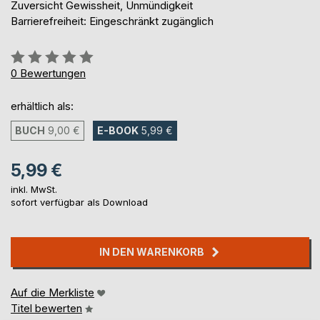
Zuversicht Gewissheit, Unmündigkeit
Barrierefreiheit: Eingeschränkt zugänglich
Bewertung::
0%
0
Bewertungen
erhältlich als:
BUCH
9,00 €
E-BOOK
5,99 €
5,99 €
inkl. MwSt.
sofort verfügbar als Download
IN DEN WARENKORB
Auf die Merkliste
Titel bewerten