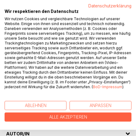
Anfang dennoch einige Bedenken, weil er für sich selber
Datenschutzerklärung
eine Daddy-Boy-Beziehung ausgeschlossen hatte, jedoch
Wir respektieren den Datenschutz
spürt er bei Michi nun endlich die große, schöne Liebe.
Wir nutzen Cookies und vergleichbare Technologien auf unserer
Allerdings machen sich durchaus Probleme bemerkbar,
Website. Einige von ihnen sind essenziell und technisch notwendig.
denn manche Dinge sind anders, als sie auf dem ersten
Daneben verwenden wir Analysemethoden (z. B. Cookies oder
Blick erscheinen. Davon bekommt Daniel anfangs
Fingerprints sowie serverseitiges Tracking), um zu messen, wie häufig
unsere Seite besucht und wie sie genutzt wird. Wir verwenden
allerdings noch nichts mit, denn er muss sich neben seinen
Trackingtechnologien zu Marketingzwecken und setzen hierzu
verliebten Gefühlen zusätzlich noch einigen Komplikationen
serverseitiges Tracking sowie auch Drittanbieter ein, wodurch ggf.
bei der Arbeit stellen, und ein Klassentreffen steht
geräteübergreifend Cookies, Fingerprints, Tracking-Pixel, IP-Adressen
sowie gehashte E-Mail-Adressen genutzt werden. Auf unserer Seite
ebenfalls noch bevor. Bei dem Treffen begegnet er auch
betten wir zudem Drittinhalte von anderen Anbietern ein (Video-
Jens Löhrens wieder, welcher ihn damals in der Schule
Plattformen). Wir haben auf die weitere Datenverarbeitung und ein
immer wieder verprügelt hatte, weil Jens keine Schwulen
etwaiges Tracking durch den Drittanbieter keinen Einfluss. Mit deiner
Einstellung willigst du in die oben beschriebenen Vorgänge ein. Du
mag. Daniel versucht sich nichts anmerken zu lassen, aber
kannst deine Einwilligung (z. B. im Footer unter „Privacy-Einstellungen“)
die erneute Begegnung mit seinem alten Schulfeind lässt
jederzeit mit Wirkung für die Zukunft widerrufen. (
BoD-Impressum
)
ihn doch etwas mitgenommen zurück. Zum Glück kann er
sich der Liebe von Michi gewiss sein, aber dann bricht
doch die Welt für Daniel und seinen jungen Liebling beinahe
ABLEHNEN
ANPASSEN
zusammen, denn mit dem, was als nächstes passiert,
konnte keiner der beiden rechnen.
ALLE AKZEPTIEREN
AUTOR/IN