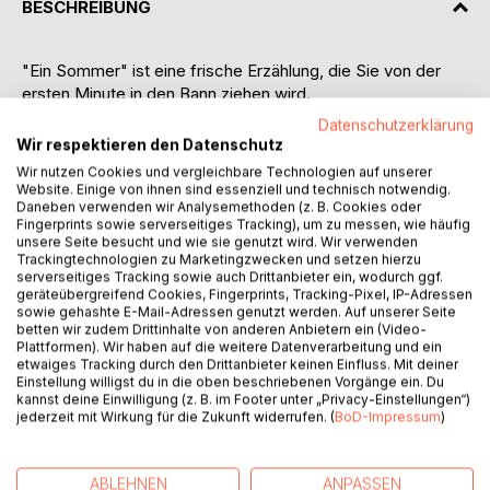
BESCHREIBUNG
"Ein Sommer" ist eine frische Erzählung, die Sie von der
ersten Minute in den Bann ziehen wird.
Datenschutzerklärung
Das wilde Leben der Jahrtausend-Wende-Studenten wird
Wir respektieren den Datenschutz
in dieser Erzählung auf den Prüfstein gestellt. Ihren Alltag,
Wir nutzen Cookies und vergleichbare Technologien auf unserer
ihre Ideale, ihre Träume und Albträume bekommt man hier
Website. Einige von ihnen sind essenziell und technisch notwendig.
auf dem Silbertablett geliefert. Den letzten Sommer wollen
Daneben verwenden wir Analysemethoden (z. B. Cookies oder
Fingerprints sowie serverseitiges Tracking), um zu messen, wie häufig
alle noch einmal genießen, bevor sie getrennte Wege
unsere Seite besucht und wie sie genutzt wird. Wir verwenden
gehen und das Studium sich dem Ende neigt. Ein Sommer
Trackingtechnologien zu Marketingzwecken und setzen hierzu
ist eine Würdigung der Freundschaft, eine Abrechnung mit
serverseitiges Tracking sowie auch Drittanbieter ein, wodurch ggf.
geräteübergreifend Cookies, Fingerprints, Tracking-Pixel, IP-Adressen
dem System und eine unerwartete Schwangerschaft
sowie gehashte E-Mail-Adressen genutzt werden. Auf unserer Seite
macht der Hauptfigur einen Strich durch die Rechnung.
betten wir zudem Drittinhalte von anderen Anbietern ein (Video-
Plattformen). Wir haben auf die weitere Datenverarbeitung und ein
etwaiges Tracking durch den Drittanbieter keinen Einfluss. Mit deiner
Einstellung willigst du in die oben beschriebenen Vorgänge ein. Du
Nach zwei Jahren schafft es Stefan Schürrer, sich
kannst deine Einwilligung (z. B. im Footer unter „Privacy-Einstellungen“)
wunderbar neu zu erfinden. Wer seine bisherigen Werke zu
jederzeit mit Wirkung für die Zukunft widerrufen. (
BoD-Impressum
)
verworren fand, wird hier auf seinen Genuss kommen.
Wem seine ersten Geschichten gefielen, kann hier ebenso
beherzt zugreifen. Ein gelungener Spagat von spannender
ABLEHNEN
ANPASSEN