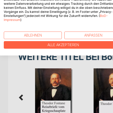
indem er ihre Erscheinung, ihre Umgebung und vor 
weitere Datenverarbeitung und ein etwaiges Tracking durch den Drittanbi
beschreibt. Typisch ist die Darstellung einer gep
keinen Einfluss. Mit deiner Einstellung willigst du in die oben beschriebe
einem Festessen – die Personen folgen gesellscha
Vorgänge ein. Du kannst deine Einwilligung (z. B. im Footer unter „Privacy-
Einstellungen“) jederzeit mit Wirkung für die Zukunft widerrufen. (
BoD-
häufig gegen ihren Willen. Dabei kommt Fontane von
Impressum
)
Gesellschaftskritik.
(aus wikipedia.de)
ABLEHNEN
ANPASSEN
ALLE AKZEPTIEREN
WEITERE TITEL BEI
Bo