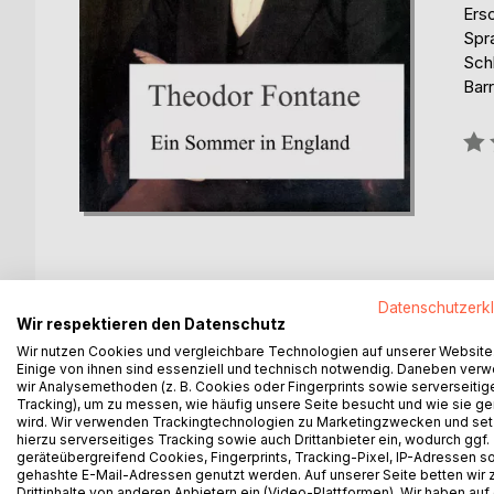
Ers
Spr
Sch
Barr
Bew
0%
Datenschutzerk
BESCHREIBUNG
AUTOR/IN
PRESSES
Wir respektieren den Datenschutz
Wir nutzen Cookies und vergleichbare Technologien auf unserer Website
Einige von ihnen sind essenziell und technisch notwendig. Daneben ver
Heinrich Theodor Fontane (* 30. Dezember 1819 in
wir Analysemethoden (z. B. Cookies oder Fingerprints sowie serverseitig
Schriftsteller.
Tracking), um zu messen, wie häufig unsere Seite besucht und wie sie ge
wird. Wir verwenden Trackingtechnologien zu Marketingzwecken und se
Fontane gilt als der herausragende Vertreter des 
hierzu serverseitiges Tracking sowie auch Drittanbieter ein, wodurch ggf.
geräteübergreifend Cookies, Fingerprints, Tracking-Pixel, IP-Adressen s
In seinen Romanen, die großenteils erst nach seine
gehashte E-Mail-Adressen genutzt werden. Auf unserer Seite betten wir
Drittinhalte von anderen Anbietern ein (Video-Plattformen). Wir haben auf