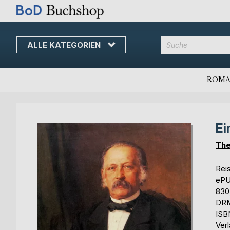
ALLE KATEGORIEN
Direkt
zum
Inhalt
ROMA
Ei
Skip
Skip
to
to
The
the
the
end
beginning
Reis
of
of
eP
the
the
830
images
images
DRM
gallery
gallery
ISB
Ver