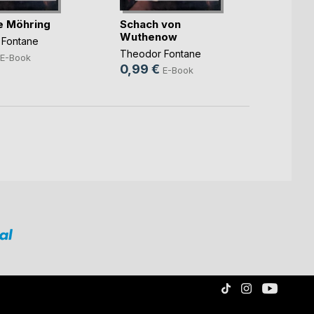
e Möhring
Schach von
L'Adu
Wuthenow
 Fontane
Theod
Theodor Fontane
0,99
E-Book
0,99 €
E-Book