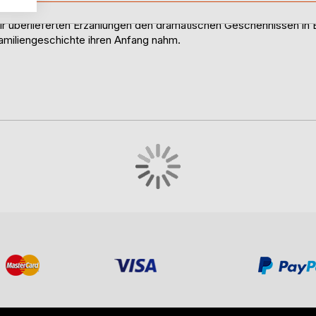
gen berufen.
orliegenden Buch wird das schicksalsträchtige Jahr 1945 beleucht
iert. Nur Weniges wurde hinzugefügt oder verändert und deshalb
 überlieferten Erzählungen den dramatischen Geschehnissen in E
amiliengeschichte ihren Anfang nahm.
r Schicksale und insbesondere um die Entwicklung einer
ischen Begebenheiten zur Zeit des Kriegsendes 1945. Es soll
enden Wendepunktes in der deutschen Geschichte verstanden