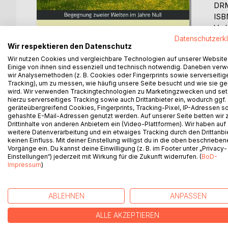
DRM
ISB
Ver
Ers
Datenschutzerk
Wir respektieren den Datenschutz
Spr
Wir nutzen Cookies und vergleichbare Technologien auf unserer Website
Sch
Einige von ihnen sind essenziell und technisch notwendig. Daneben ver
Barr
wir Analysemethoden (z. B. Cookies oder Fingerprints sowie serverseitig
Tracking), um zu messen, wie häufig unsere Seite besucht und wie sie ge
wird. Wir verwenden Trackingtechnologien zu Marketingzwecken und se
Bew
hierzu serverseitiges Tracking sowie auch Drittanbieter ein, wodurch ggf.
geräteübergreifend Cookies, Fingerprints, Tracking-Pixel, IP-Adressen s
0%
gehashte E-Mail-Adressen genutzt werden. Auf unserer Seite betten wir
erhä
Drittinhalte von anderen Anbietern ein (Video-Plattformen). Wir haben auf
weitere Datenverarbeitung und ein etwaiges Tracking durch den Drittanbi
keinen Einfluss. Mit deiner Einstellung willigst du in die oben beschriebe
Vorgänge ein. Du kannst deine Einwilligung (z. B. im Footer unter „Privacy-
Einstellungen“) jederzeit mit Wirkung für die Zukunft widerrufen. (
BoD-
Impressum
)
BESCHREIBUNG
AUTOR/IN
PRESSES
ABLEHNEN
ANPASSEN
Der Schauplatz dieser Erzählung ist Eisenharz im A
Es sind momentan noch keine Pressestimmen vor
Elischewa German
ALLE AKZEPTIEREN
Bitte melden Sie sich
hier
an, um eine Rezen
Die hier geschilderten Ereignisse spielten sich i
Ich wurde im Nachkriegsjahr i