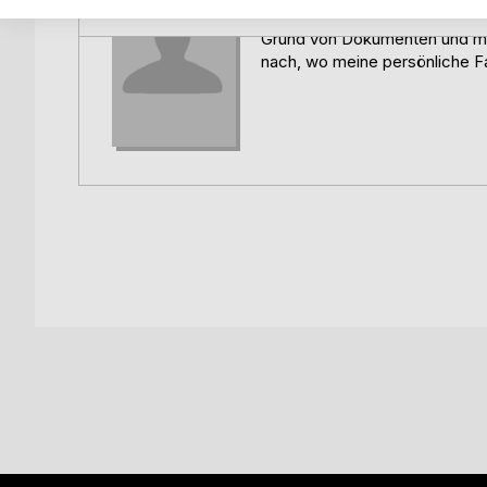
und dürfen sich auf viele Dokumente und Zeitzeu
für Geschichte tätig war. Im v
Fast alle hier geschilderten Personen haben exist
Grund von Dokumenten und mir
ist es letztlich ein Roman geworden.
nach, wo meine persönliche F
Es handelt sich um eine Verflechtung persönliche
Liebesgeschichte auf dem Hintergrund der dramat
deshalb auch als Dokumentation eines entscheid
werden..