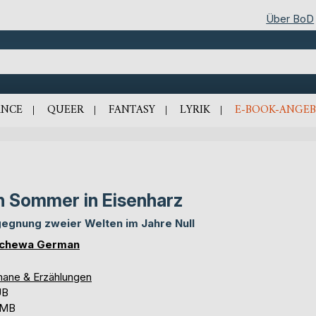
Über BoD
NCE
QUEER
FANTASY
LYRIK
E-BOOK-ANGEB
n Sommer in Eisenharz
egnung zweier Welten im Jahre Null
schewa German
ane & Erzählungen
UB
 MB