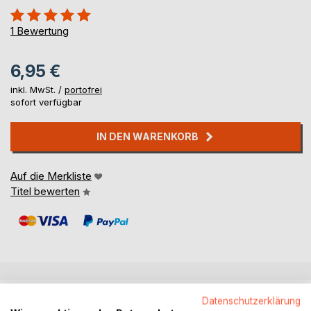
Bewertung::
100%
1
Bewertung
6,95 €
inkl. MwSt. /
portofrei
sofort verfügbar
IN DEN WARENKORB
Auf die Merkliste
Titel bewerten
BESCHREIBUNG
Datenschutzerklärung