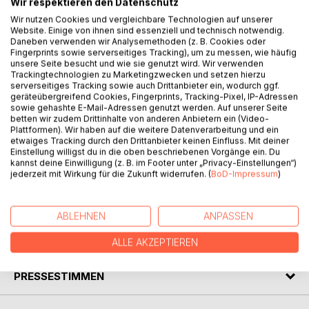
Wir respektieren den Datenschutz
Wir nutzen Cookies und vergleichbare Technologien auf unserer
Eigentlich, so findet Jule, ist Sascha ein ziemlich
Website. Einige von ihnen sind essenziell und technisch notwendig.
brauchbarer Bruder. Außer es geht ums Essen. Dann
Daneben verwenden wir Analysemethoden (z. B. Cookies oder
Fingerprints sowie serverseitiges Tracking), um zu messen, wie häufig
nämlich richtet er jedes Mal eine solche Schweinerei an,
unsere Seite besucht und wie sie genutzt wird. Wir verwenden
dass Jules Eltern ihn nur noch "Schweinebär" schimpfen.
Trackingtechnologien zu Marketingzwecken und setzen hierzu
Eines Morgens jedoch verwandelt sich Sascha wirklich und
serverseitiges Tracking sowie auch Drittanbieter ein, wodurch ggf.
geräteübergreifend Cookies, Fingerprints, Tracking-Pixel, IP-Adressen
wahrhaftig in einen Schweinebären. Und er sieht nicht nur
sowie gehashte E-Mail-Adressen genutzt werden. Auf unserer Seite
aus wie eine Mischung aus Schwein und Bär - er verhält
betten wir zudem Drittinhalte von anderen Anbietern ein (Video-
sich auch so, wodurch die Probleme natürlich erst richtig
Plattformen). Wir haben auf die weitere Datenverarbeitung und ein
losgehen. Jule und ihr verwandelter Bruder stolpern von
etwaiges Tracking durch den Drittanbieter keinen Einfluss. Mit deiner
Einstellung willigst du in die oben beschriebenen Vorgänge ein. Du
einem Schlamassel ins nächste...
kannst deine Einwilligung (z. B. im Footer unter „Privacy-Einstellungen“)
jederzeit mit Wirkung für die Zukunft widerrufen. (
BoD-Impressum
)
Mit zahlreichen Illustrationen und Mitmachseiten zum
Rätseln und Malen. Broink!
ABLEHNEN
ANPASSEN
AUTOR/IN
ALLE AKZEPTIEREN
PRESSESTIMMEN