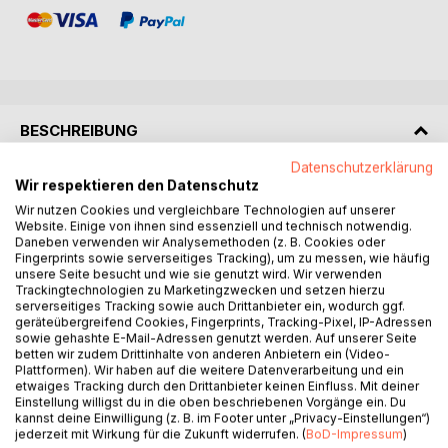
BESCHREIBUNG
Datenschutzerklärung
Wir respektieren den Datenschutz
Mein Leben zwischen Mobbing, Gewalt und Drogen - und
staatlichen Einrichtungen, die nichts dagegen unternehmen.
Wir nutzen Cookies und vergleichbare Technologien auf unserer
Website. Einige von ihnen sind essenziell und technisch notwendig.
Daneben verwenden wir Analysemethoden (z. B. Cookies oder
Ich hatte das beste Leben, das man sich nur wünschen
Fingerprints sowie serverseitiges Tracking), um zu messen, wie häufig
kann - bis
unsere Seite besucht und wie sie genutzt wird. Wir verwenden
Trackingtechnologien zu Marketingzwecken und setzen hierzu
sich eines Tages alles änderte: Vom Leben mit getrennten
serverseitiges Tracking sowie auch Drittanbieter ein, wodurch ggf.
Eltern, dem Wunsch beim Vater zu wohnen, stattdessen
geräteübergreifend Cookies, Fingerprints, Tracking-Pixel, IP-Adressen
aber in einem Drecksloch zu verrecken. Zurückgelassene
sowie gehashte E-Mail-Adressen genutzt werden. Auf unserer Seite
betten wir zudem Drittinhalte von anderen Anbietern ein (Video-
Freunde; Nachbarn mit Drogen und Streit; eine Mutter, die
Plattformen). Wir haben auf die weitere Datenverarbeitung und ein
sich um nichts kümmert und staatliche Einrichtungen,
etwaiges Tracking durch den Drittanbieter keinen Einfluss. Mit deiner
welche sich noch weniger um mein Wohl sorgen.
Einstellung willigst du in die oben beschriebenen Vorgänge ein. Du
kannst deine Einwilligung (z. B. im Footer unter „Privacy-Einstellungen“)
jederzeit mit Wirkung für die Zukunft widerrufen. (
BoD-Impressum
)
Neben den Problemen zu Hause, wurde ich in der Schule