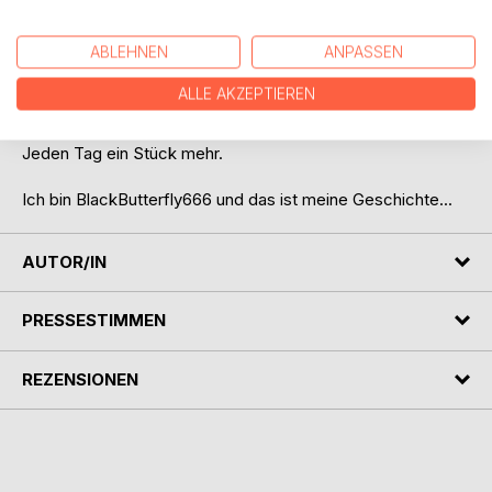
viel gemobbt. So stark, dass mein Gehirn eines Tages eine
Kurzschlussreaktion bekam und ich fast jemanden
ABLEHNEN
ANPASSEN
umgebracht habe.
ALLE AKZEPTIEREN
Kein Wunder, dass ich irgendwann selbst in die Drogen
abrutschte. Aber ich kämpfe mich wieder nach oben.
Jeden Tag ein Stück mehr.
Ich bin BlackButterfly666 und das ist meine Geschichte...
AUTOR/IN
PRESSESTIMMEN
REZENSIONEN