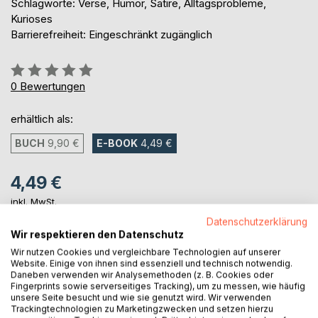
Schlagworte: Verse, Humor, Satire, Alltagsprobleme,
Kurioses
Barrierefreiheit: Eingeschränkt zugänglich
Bewertung::
0%
0
Bewertungen
erhältlich als:
BUCH
9,90 €
E-BOOK
4,49 €
4,49 €
inkl. MwSt.
sofort verfügbar als Download
Datenschutzerklärung
Wir respektieren den Datenschutz
Wir nutzen Cookies und vergleichbare Technologien auf unserer
IN DEN WARENKORB
Website. Einige von ihnen sind essenziell und technisch notwendig.
Daneben verwenden wir Analysemethoden (z. B. Cookies oder
Fingerprints sowie serverseitiges Tracking), um zu messen, wie häufig
unsere Seite besucht und wie sie genutzt wird. Wir verwenden
Auf die Merkliste
Trackingtechnologien zu Marketingzwecken und setzen hierzu