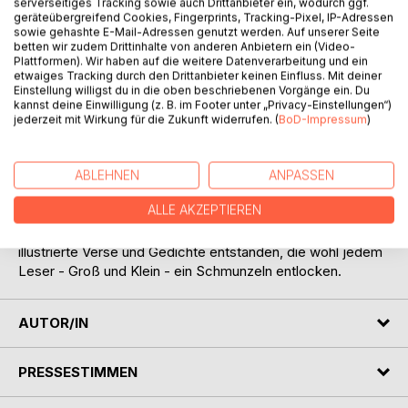
Titel bewerten
serverseitiges Tracking sowie auch Drittanbieter ein, wodurch ggf.
geräteübergreifend Cookies, Fingerprints, Tracking-Pixel, IP-Adressen
sowie gehashte E-Mail-Adressen genutzt werden. Auf unserer Seite
betten wir zudem Drittinhalte von anderen Anbietern ein (Video-
Plattformen). Wir haben auf die weitere Datenverarbeitung und ein
etwaiges Tracking durch den Drittanbieter keinen Einfluss. Mit deiner
Einstellung willigst du in die oben beschriebenen Vorgänge ein. Du
kannst deine Einwilligung (z. B. im Footer unter „Privacy-Einstellungen“)
jederzeit mit Wirkung für die Zukunft widerrufen. (
BoD-Impressum
)
BESCHREIBUNG
ABLEHNEN
ANPASSEN
Die Natur belauscht, das alltägliche Leben beobachtet,
ALLE AKZEPTIEREN
kuriose Zeitungsmeldungen nach eigener Fantasie
ausgeschmückt - so sind mit Herz und Humor zahlreiche
illustrierte Verse und Gedichte entstanden, die wohl jedem
Leser - Groß und Klein - ein Schmunzeln entlocken.
AUTOR/IN
PRESSESTIMMEN