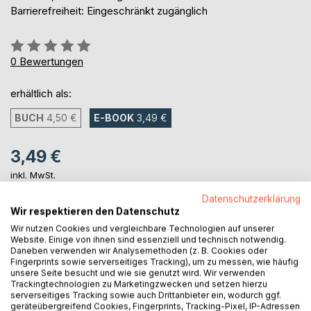
Barrierefreiheit: Eingeschränkt zugänglich
Bewertung::
0%
0
Bewertungen
erhältlich als:
BUCH
4,50 €
E-BOOK
3,49 €
3,49 €
inkl. MwSt.
sofort verfügbar als Download
Datenschutzerklärung
Wir respektieren den Datenschutz
Wir nutzen Cookies und vergleichbare Technologien auf unserer
IN DEN WARENKORB
Website. Einige von ihnen sind essenziell und technisch notwendig.
Daneben verwenden wir Analysemethoden (z. B. Cookies oder
Fingerprints sowie serverseitiges Tracking), um zu messen, wie häufig
unsere Seite besucht und wie sie genutzt wird. Wir verwenden
Auf die Merkliste
Trackingtechnologien zu Marketingzwecken und setzen hierzu
Titel bewerten
serverseitiges Tracking sowie auch Drittanbieter ein, wodurch ggf.
geräteübergreifend Cookies, Fingerprints, Tracking-Pixel, IP-Adressen