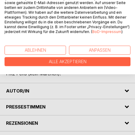
sowie gehashte E-Mail-Adressen genutzt werden. Auf unserer Seite
betten wir zudem Drittinhalte von anderen Anbietern ein (Video-
Plattformen). Wir haben auf die weitere Datenverarbeitung und ein
etwaiges Tracking durch den Drittanbieter keinen Einfluss. Mit deiner
Einstellung willigst du in die oben beschriebenen Vorgänge ein. Du
kannst deine Einwilligung (z. B. im Footer unter „Privacy-Einstellungen“)
jederzeit mit Wirkung für die Zukunft widerrufen. (
BoD-Impressum
)
BESCHREIBUNG
ABLEHNEN
ANPASSEN
Eine Märchensammlung über Sucht, Schizophrenie, Affekt-
und Persönlichkeitsstörung. Zudem eine
ALLE AKZEPTIEREN
Zusammenfassung des Schichtenmodells der Neurose von
Fritz Perls (kein Märchen).
AUTOR/IN
PRESSESTIMMEN
REZENSIONEN