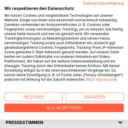
Datenschutzerklärung
Wir respektieren den Datenschutz
Wir nutzen Cookies und vergleichbare Technologien auf unserer
Website. Einige von ihnen sind essenziell und technisch notwendig.
Daneben verwenden wir Analysemethoden (z. B. Cookies oder
Fingerprints sowie serverseitiges Tracking), um zu messen, wie häufig
BESCHREIBUNG
unsere Seite besucht und wie sie genutzt wird. Wir verwenden
Trackingtechnologien zu Marketingzwecken und setzen hierzu
serverseitiges Tracking sowie auch Drittanbieter ein, wodurch ggf.
geräteübergreifend Cookies, Fingerprints, Tracking-Pixel, IP-Adressen
Wenn ein Westerwälder Opa in Mundart das moderne
sowie gehashte E-Mail-Adressen genutzt werden. Auf unserer Seite
Leben kommentiert, können heitere Momente entstehen.
betten wir zudem Drittinhalte von anderen Anbietern ein (Video-
In diesem Buch erinnert sich der Journalist Thorsten
Plattformen). Wir haben auf die weitere Datenverarbeitung und ein
etwaiges Tracking durch den Drittanbieter keinen Einfluss. Mit deiner
Ferdinand aus Untershausen erneut an das
Einstellung willigst du in die oben beschriebenen Vorgänge ein. Du
Zusammenleben mit seinem Opa Gottfried. Für den dritten
kannst deine Einwilligung (z. B. im Footer unter „Privacy-Einstellungen“)
und letzten Band der Reihe "Wäller Weisheiten" hat er
jederzeit mit Wirkung für die Zukunft widerrufen. (
BoD-Impressum
)
wiederum 50 Anekdoten und Kurzgeschichten
zusammengetragen.
ABLEHNEN
ANPASSEN
AUTOR/IN
ALLE AKZEPTIEREN
PRESSESTIMMEN