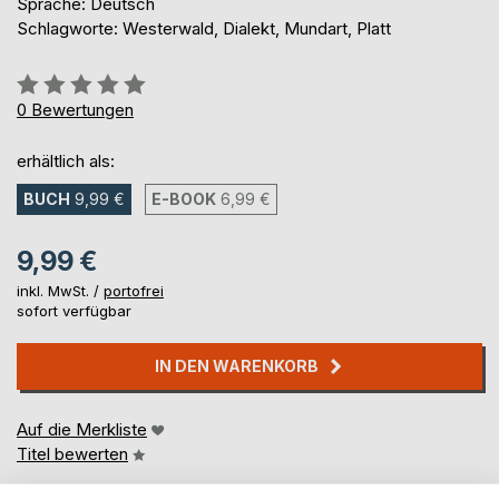
Sprache: Deutsch
Schlagworte: Westerwald, Dialekt, Mundart, Platt
Bewertung::
0%
0
Bewertungen
erhältlich als:
BUCH
9,99 €
E-BOOK
6,99 €
9,99 €
inkl. MwSt. /
portofrei
sofort verfügbar
IN DEN WARENKORB
Auf die Merkliste
Titel bewerten