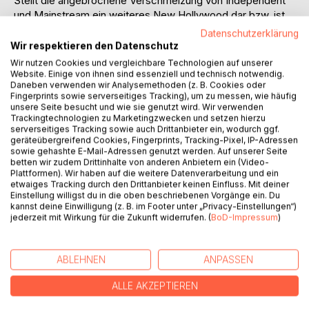
Stellt die angebrochene Verschmelzung von Independent
und Mainstream ein weiteres New Hollywood dar bzw. ist
es eine Mischung aus dem New American Cinema (1968-
Datenschutzerklärung
1975) und dem Blockbuster-Kino (seit 1975), zwei
Wir respektieren den Datenschutz
einflussreiche Ausprägungen des New Hollywood?
Wir nutzen Cookies und vergleichbare Technologien auf unserer
Website. Einige von ihnen sind essenziell und technisch notwendig.
Daneben verwenden wir Analysemethoden (z. B. Cookies oder
Inhaltsverzeichnis:Inhaltsverzeichnis:
Fingerprints sowie serverseitiges Tracking), um zu messen, wie häufig
Danke4
unsere Seite besucht und wie sie genutzt wird. Wir verwenden
Anmerkungen zur Arbeit5
Trackingtechnologien zu Marketingzwecken und setzen hierzu
serverseitiges Tracking sowie auch Drittanbieter ein, wodurch ggf.
Verzeichnis der Abbildungen7
geräteübergreifend Cookies, Fingerprints, Tracking-Pixel, IP-Adressen
A.Einleitung
sowie gehashte E-Mail-Adressen genutzt werden. Auf unserer Seite
1.Was geschieht mit Hollywood?9
betten wir zudem Drittinhalte von anderen Anbietern ein (Video-
Plattformen). Wir haben auf die weitere Datenverarbeitung und ein
2.There are indies and indies  Eine Definitionsfindung12
etwaiges Tracking durch den Drittanbieter keinen Einfluss. Mit deiner
B.Hauptteil
Einstellung willigst du in die oben beschriebenen Vorgänge ein. Du
1.Zur filmgeschichtlichen Diskussion und Methode18
kannst deine Einwilligung (z. B. im Footer unter „Privacy-Einstellungen“)
2.Alles neu in Hollywood: New Hollywood als Überbegriff
jederzeit mit Wirkung für die Zukunft widerrufen. (
BoD-Impressum
)
für eine Zeit nach der Studio-Ära
2.1Wann ist was neu in Hollywood?23
ABLEHNEN
ANPASSEN
2.2New Hollywood 1: Das ästhetische New American
Cinema28
ALLE AKZEPTIEREN
2.3New Hollywood 2: Das ökonomische Blockbuster-
Syndrom34