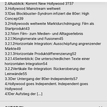
2.4Ausblick: Kommt New Hollywood 3?37
3.Hollywood Mainstream weltweit
3.1Das Blockbuster-Syndrom infiziert die 80er: High
Concept39
3.2Hollywoods weltweite Marktdurchdringung: Film als
Startprodukt43
3.2.1Vom Film- zum Medien- und Alltagserlebnis
3.2.1.1Konglomerate und Fusionen45
3.2.1.2Horizontale Integration: Ausschöpfung angrenzender
Märkte49
3.2.1.3Horizontale Produktdifferenzierung52
3.2.1.4Seitenblick: Die unterschiedlichen Texte einer
horizontalen Integration54
3.2.2Vertikale Re-Integration: Rückeroberung der
Leinwände55
3.3Der Untergang der 80er-Independents57
4.Hollywood goes Independent. Independent goes
Hollywood
4.1Der Aufstieg der […]