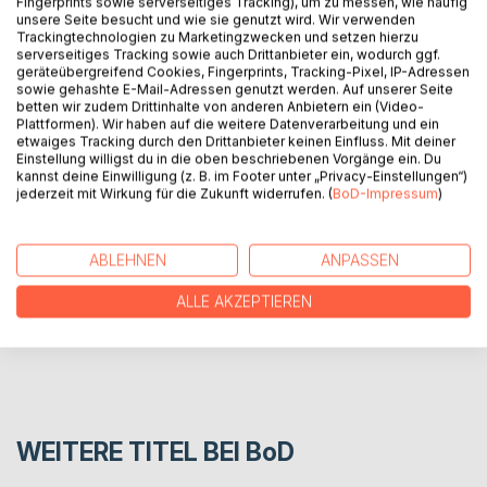
Fingerprints sowie serverseitiges Tracking), um zu messen, wie häufig
unsere Seite besucht und wie sie genutzt wird. Wir verwenden
Trackingtechnologien zu Marketingzwecken und setzen hierzu
BESCHREIBUNG
serverseitiges Tracking sowie auch Drittanbieter ein, wodurch ggf.
geräteübergreifend Cookies, Fingerprints, Tracking-Pixel, IP-Adressen
sowie gehashte E-Mail-Adressen genutzt werden. Auf unserer Seite
Warum Liebe tatsächlich wichtiger ist, als man denkt und
betten wir zudem Drittinhalte von anderen Anbietern ein (Video-
Plattformen). Wir haben auf die weitere Datenverarbeitung und ein
wie ein Lebensstil in Liebe gelingen kann.
etwaiges Tracking durch den Drittanbieter keinen Einfluss. Mit deiner
Einstellung willigst du in die oben beschriebenen Vorgänge ein. Du
kannst deine Einwilligung (z. B. im Footer unter „Privacy-Einstellungen“)
AUTOR/IN
jederzeit mit Wirkung für die Zukunft widerrufen. (
BoD-Impressum
)
PRESSESTIMMEN
ABLEHNEN
ANPASSEN
ALLE AKZEPTIEREN
REZENSIONEN
WEITERE TITEL BEI
BoD