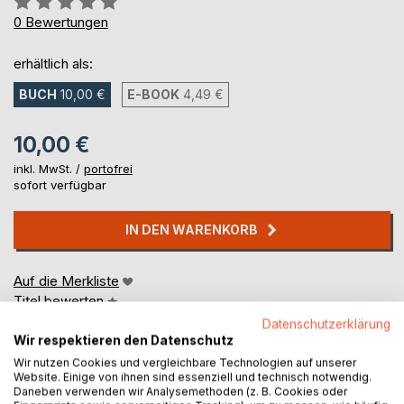
0%
0
Bewertungen
erhältlich als:
BUCH
10,00 €
E-BOOK
4,49 €
10,00 €
inkl. MwSt. /
portofrei
sofort verfügbar
IN DEN WARENKORB
Auf die Merkliste
Titel bewerten
Datenschutzerklärung
Wir respektieren den Datenschutz
Wir nutzen Cookies und vergleichbare Technologien auf unserer
Website. Einige von ihnen sind essenziell und technisch notwendig.
Daneben verwenden wir Analysemethoden (z. B. Cookies oder