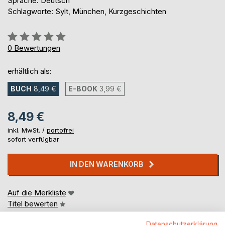
Sprache: Deutsch
Schlagworte: Sylt, München, Kurzgeschichten
Bewertung::
0%
0
Bewertungen
erhältlich als:
BUCH
8,49 €
E-BOOK
3,99 €
8,49 €
inkl. MwSt. /
portofrei
sofort verfügbar
IN DEN WARENKORB
Auf die Merkliste
Titel bewerten
Datenschutzerklärung