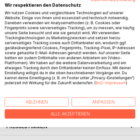
Wir respektieren den Datenschutz
Wir nutzen Cookies und vergleichbare Technologien auf unserer
Website. Einige von ihnen sind essenziell und technisch notwendig.
Daneben verwenden wir Analysemethoden (z. B. Cookies oder
Fingerprints sowie serverseitiges Tracking), um zu messen, wie häufig
unsere Seite besucht und wie sie genutzt wird. Wir verwenden
BESCHREIBUNG
Trackingtechnologien zu Marketingzwecken und setzen hierzu
serverseitiges Tracking sowie auch Drittanbieter ein, wodurch ggf.
geräteübergreifend Cookies, Fingerprints, Tracking-Pixel, IP-Adressen
Sylt ist für viele Menschen faszinierend, und so auch für
sowie gehashte E-Mail-Adressen genutzt werden. Auf unserer Seite
betten wir zudem Drittinhalte von anderen Anbietern ein (Video-
mich. Es ist eine schöne eigene Welt, die begeistert. Nach
Plattformen). Wir haben auf die weitere Datenverarbeitung und ein
dem Entschluss auf die Insel zu ziehen, haben wir viele
etwaiges Tracking durch den Drittanbieter keinen Einfluss. Mit deiner
lustige Geschichten erlebt, die es wert sind erzählt zu
Einstellung willigst du in die oben beschriebenen Vorgänge ein. Du
kannst deine Einwilligung (z. B. im Footer unter „Privacy-Einstellungen“)
werden. Wir sind mit Leichtigkeit und Freude gestartet und
jederzeit mit Wirkung für die Zukunft widerrufen. (
BoD-Impressum
)
haben uns bis heute den Magie der Insel erhalten.
Die Insel hat eine wundervolle Energie.
ABLEHNEN
ANPASSEN
AUTOR/IN
ALLE AKZEPTIEREN
PRESSESTIMMEN