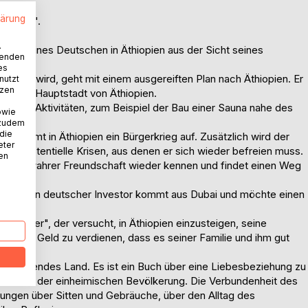
rstelle:
lärung
aimler".
.
nthalt eines Deutschen in Äthiopien aus der Sicht seines
wenden
es
enannt wird, geht mit einem ausgereiften Plan nach Äthiopien. Er
nutzt
tzen
ba, der Hauptstadt von Äthiopien.
tlichen Aktivitäten, zum Beispiel der Bau einer Sauna nahe des
owie
 zudem
 die
 flammt in Äthiopien ein Bürgerkrieg auf. Zusätzlich wird der
eter
in existentielle Krisen, aus denen er sich wieder befreien muss.
nen
n Wert wahrer Freundschaft wieder kennen und findet einen Weg
, denn ein deutscher Investor kommt aus Dubai und möchte einen
.
oldgräber", der versucht, in Äthiopien einzusteigen, seine
em genug Geld zu verdienen, dass es seiner Familie und ihm gut
faszinierendes Land. Es ist ein Buch über eine Liebesbeziehung zu
 und mit der einheimischen Bevölkerung. Die Verbundenheit des
ibungen über Sitten und Gebräuche, über den Alltag des