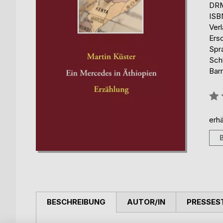
DRM
ISB
Ver
Ers
Spr
Sch
Barr
Bew
0%
erhä
BESCHREIBUNG
AUTOR/IN
PRESSES