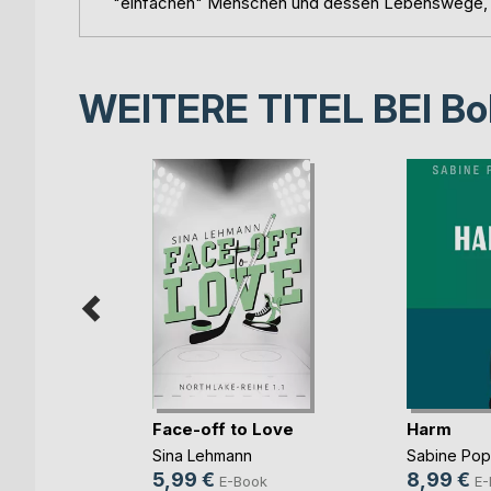
"einfachen" Menschen und dessen Lebenswege, i
WEITERE TITEL BEI
Bo
mme im
Face-off to Love
Harm
Sina Lehmann
Sabine Po
ok
5,99 €
8,99 €
E-Book
E-