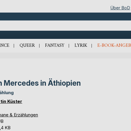
Über BoD
NCE
QUEER
FANTASY
LYRIK
E-BOOK-ANGEB
n Mercedes in Äthiopien
ählung
tin Küster
ane & Erzählungen
UB
,4 KB