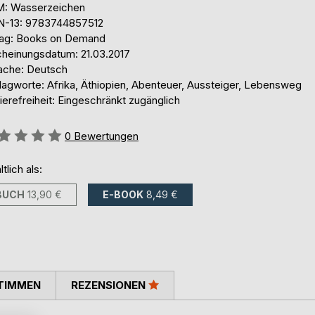
: Wasserzeichen
N-13: 9783744857512
lag: Books on Demand
cheinungsdatum: 21.03.2017
ache: Deutsch
lagworte: Afrika, Äthiopien, Abenteuer, Aussteiger, Lebensweg
ierefreiheit: Eingeschränkt zugänglich
ertung::
0
Bewertungen
ltlich als:
BUCH
13,90 €
E-BOOK
8,49 €
TIMMEN
REZENSIONEN