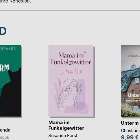
hre Reflexion.
D
Mama im
Unterm
Funkelgewitter
panda
Christia
Susanna Fürst
9,99 €
Book