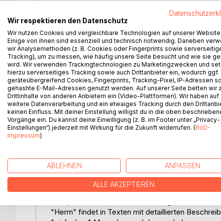
"Gestatten, verehrte Leserschaft, dass ich mich vo
Datenschutzerk
Mein Name ist Benz, Mercedes Benz. Spitzname D
Wir respektieren den Datenschutz
So beginnt die Erzählung.
Wir nutzen Cookies und vergleichbare Technologien auf unserer Website
In diesem Buch wird ein vier Jahre dauernder Aufe
Einige von ihnen sind essenziell und technisch notwendig. Daneben ver
ständigen Begleiters, eines Autos, erzählt.
wir Analysemethoden (z. B. Cookies oder Fingerprints sowie serverseitig
Der "Herr", wie er von dem Erzählenden liebevoll g
Tracking), um zu messen, wie häufig unsere Seite besucht und wie sie ge
wird. Wir verwenden Trackingtechnologien zu Marketingzwecken und se
eröffnet ein bayerisches Restaurants in Addis Abe
hierzu serverseitiges Tracking sowie auch Drittanbieter ein, wodurch ggf.
Dieses Restaurant ist der Auftakt weiterer geschäf
geräteübergreifend Cookies, Fingerprints, Tracking-Pixel, IP-Adressen s
Dschungels.
gehashte E-Mail-Adressen genutzt werden. Auf unserer Seite betten wir
Drittinhalte von anderen Anbietern ein (Video-Plattformen). Wir haben auf
Kurz nach der Eröffnung des Deutschen Restaurants
weitere Datenverarbeitung und ein etwaiges Tracking durch den Drittanbi
"Herr" Opfer interner Verschwörungen und er gerät 
keinen Einfluss. Mit deiner Einstellung willigst du in die oben beschriebe
Just in diesen schwersten Tagen lernt er auch de
Vorgänge ein. Du kannst deine Einwilligung (z. B. im Footer unter „Privacy-
Einstellungen“) jederzeit mit Wirkung für die Zukunft widerrufen. (
BoD-
aus dem Schlamassel.
Impressum
)
Außerdem begleitet er eine wirklich große Sache
millionenschweren Deal mit der Regierung machen
Im Grunde ist der "Herr" ein innerlich gehetzter "G
ABLEHNEN
ANPASSEN
Intelligenz und Kreativität auszuleben und vor all
geht.
ALLE AKZEPTIEREN
Das Buch ist kein klassischer Reisebericht in ein 
Äthiopien und Afrika. Die Beziehung wächst durch
"Herrn" findet in Texten mit detaillierten Beschre