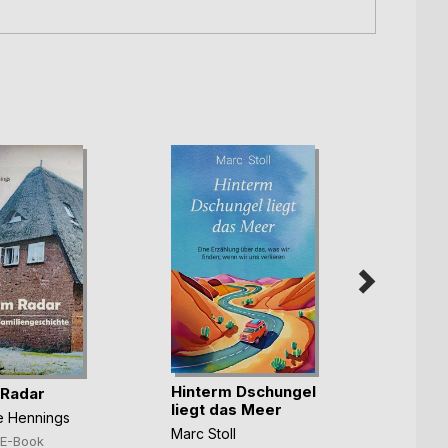
Hinterm Dschungel
Die ka
 Radar
liegt das Meer
Benjam
ne Hennings
Marc Stoll
7,99
E-Book