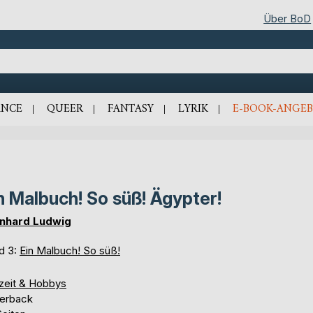
Über BoD
NCE
QUEER
FANTASY
LYRIK
E-BOOK-ANGEB
n Malbuch! So süß! Ägypter!
nhard Ludwig
d 3:
Ein Malbuch! So süß!
izeit & Hobbys
erback