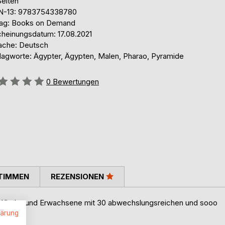
Seiten
N-13: 9783754338780
lag: Books on Demand
cheinungsdatum: 17.08.2021
ache: Deutsch
lagworte: Ägypter, Ägypten, Malen, Pharao, Pyramide
ertung::
0
Bewertungen
TIMMEN
REZENSIONEN
ür Kinder und Erwachsene mit 30 abwechslungsreichen und sooo
lärung