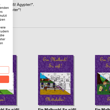
.
h! So süß! Ägypter!".
wenden
a "Ägypter"!
es
nutzt
tzen
owie
 zudem
 die
eter
D
nen
ch! So süß!
Ein Malbuch! So süß!
Ein Mal