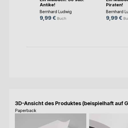
Antike!
Piraten!
teinische
u(...)
Bernhard Ludwig
Bernhard L
9,99 €
9,99 €
Buch
Bu
h
ok
3D-Ansicht des Produktes (beispielhaft auf 
Paperback