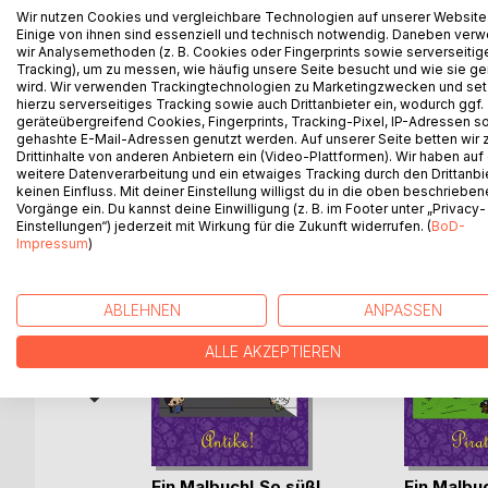
Wir nutzen Cookies und vergleichbare Technologien auf unserer Website
Dies ist der dritte Band, mit dem Titel "Ein Malbuc
Einige von ihnen sind essenziell und technisch notwendig. Daneben ver
In ihm findest du 30 super süße Motive zum Them
wir Analysemethoden (z. B. Cookies oder Fingerprints sowie serverseitig
Tracking), um zu messen, wie häufig unsere Seite besucht und wie sie ge
wird. Wir verwenden Trackingtechnologien zu Marketingzwecken und se
Format: DIN A4
hierzu serverseitiges Tracking sowie auch Drittanbieter ein, wodurch ggf.
geräteübergreifend Cookies, Fingerprints, Tracking-Pixel, IP-Adressen s
gehashte E-Mail-Adressen genutzt werden. Auf unserer Seite betten wir
Drittinhalte von anderen Anbietern ein (Video-Plattformen). Wir haben auf
weitere Datenverarbeitung und ein etwaiges Tracking durch den Drittanbi
WEITERE TITEL BEI
Bo
keinen Einfluss. Mit deiner Einstellung willigst du in die oben beschriebe
Vorgänge ein. Du kannst deine Einwilligung (z. B. im Footer unter „Privacy-
Einstellungen“) jederzeit mit Wirkung für die Zukunft widerrufen. (
BoD-
Impressum
)
ABLEHNEN
ANPASSEN
ALLE AKZEPTIEREN
Ein Malbuch! So süß!
Ein Malbu