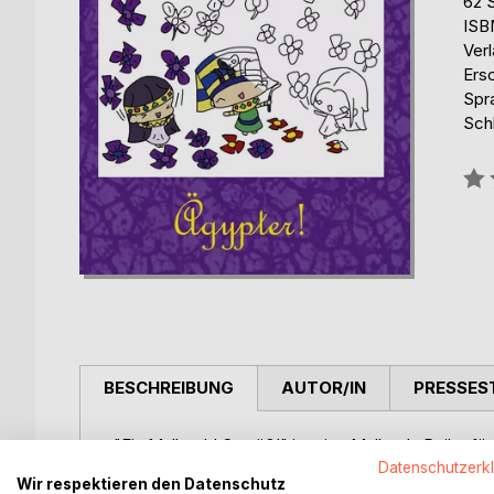
62 
ISB
Ver
Ers
Spr
Sch
Bew
0%
BESCHREIBUNG
AUTOR/IN
PRESSES
"Ein Malbuch! So süß!" ist eine Malbuch-Reihe f
süßen Motiven!
Datenschutzerk
Wir respektieren den Datenschutz