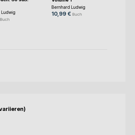
Bernhard Ludwig
Bernha
 Ludwig
10,99 €
10,9
Buch
Buch
variieren)