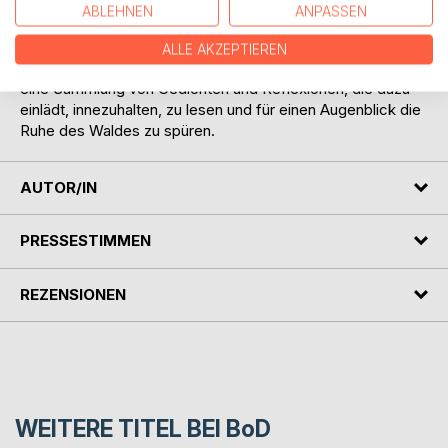
Wald. Sie greifen Eindrücke, Stimmungen und Gedanken
ABLEHNEN
ANPASSEN
auf, die beim Verweilen in der Natur entstehen können.
ALLE AKZEPTIEREN
So entsteht ein literarischer Waldspaziergang - im Sitzen:
eine Sammlung von Gedichten und Reflexionen, die dazu
einlädt, innezuhalten, zu lesen und für einen Augenblick die
Ruhe des Waldes zu spüren.
AUTOR/IN
PRESSESTIMMEN
REZENSIONEN
WEITERE TITEL BEI
BoD