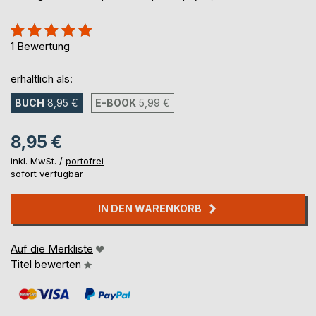
Bewertung::
100%
1
Bewertung
erhältlich als:
BUCH
8,95 €
E-BOOK
5,99 €
8,95 €
inkl. MwSt. /
portofrei
sofort verfügbar
IN DEN WARENKORB
Auf die Merkliste
Titel bewerten