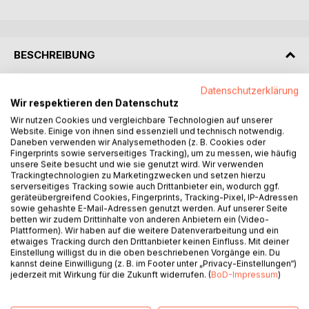
BESCHREIBUNG
Datenschutzerklärung
Dieses Buch lädt zu einem besonderen Spaziergang ein -
Wir respektieren den Datenschutz
durch den Wald und zugleich durch den Wald der
Wir nutzen Cookies und vergleichbare Technologien auf unserer
deutschen Lyrik. Gedichte und Gedanken von Johann
Website. Einige von ihnen sind essenziell und technisch notwendig.
Wolfgang von Goethe, Joseph von Eichendorff, Theodor
Daneben verwenden wir Analysemethoden (z. B. Cookies oder
Fontane, Franz Kafka, Wilhelm Busch und Annette von
Fingerprints sowie serverseitiges Tracking), um zu messen, wie häufig
unsere Seite besucht und wie sie genutzt wird. Wir verwenden
Droste-Hülshoff sowie Christian Morgenstern begleiten
Trackingtechnologien zu Marketingzwecken und setzen hierzu
den Weg.
serverseitiges Tracking sowie auch Drittanbieter ein, wodurch ggf.
geräteübergreifend Cookies, Fingerprints, Tracking-Pixel, IP-Adressen
sowie gehashte E-Mail-Adressen genutzt werden. Auf unserer Seite
Neben diesen bekannten Stimmen der Literaturgeschichte
betten wir zudem Drittinhalte von anderen Anbietern ein (Video-
finden sich auch einzelne modernere Texte, die den Blick
Plattformen). Wir haben auf die weitere Datenverarbeitung und ein
auf Natur, Stille und innere Einkehr aus heutiger Perspektive
etwaiges Tracking durch den Drittanbieter keinen Einfluss. Mit deiner
Einstellung willigst du in die oben beschriebenen Vorgänge ein. Du
erweitern.
kannst deine Einwilligung (z. B. im Footer unter „Privacy-Einstellungen“)
jederzeit mit Wirkung für die Zukunft widerrufen. (
BoD-Impressum
)
Zwischen den ausgewählten Gedichten stehen eigene
Texte des Autors, entstanden aus stillen Momenten im