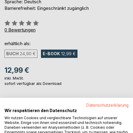
Sprache: Deutsch
Barrierefreiheit: Eingeschränkt zugänglich
Bewertung::
0%
0
Bewertungen
erhältlich als:
BUCH
24,90 €
E-BOOK
12,99 €
12,99 €
inkl. MwSt.
sofort verfügbar als Download
IN DEN WARENKORB
Datenschutzerklärung
Wir respektieren den Datenschutz
Wir nutzen Cookies und vergleichbare Technologien auf unserer
Auf die Merkliste
Website. Einige von ihnen sind essenziell und technisch notwendig.
Titel bewerten
Daneben verwenden wir Analysemethoden (z. B. Cookies oder
Fingerprints sowie serverseitiges Tracking), um zu messen, wie häufig