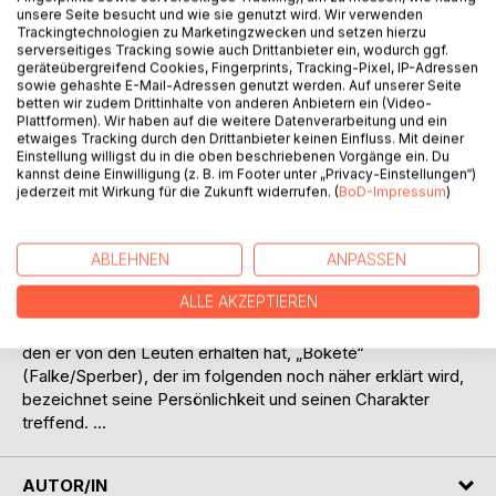
unsere Seite besucht und wie sie genutzt wird. Wir verwenden
Trackingtechnologien zu Marketingzwecken und setzen hierzu
serverseitiges Tracking sowie auch Drittanbieter ein, wodurch ggf.
geräteübergreifend Cookies, Fingerprints, Tracking-Pixel, IP-Adressen
sowie gehashte E-Mail-Adressen genutzt werden. Auf unserer Seite
betten wir zudem Drittinhalte von anderen Anbietern ein (Video-
Plattformen). Wir haben auf die weitere Datenverarbeitung und ein
etwaiges Tracking durch den Drittanbieter keinen Einfluss. Mit deiner
BESCHREIBUNG
Einstellung willigst du in die oben beschriebenen Vorgänge ein. Du
kannst deine Einwilligung (z. B. im Footer unter „Privacy-Einstellungen“)
jederzeit mit Wirkung für die Zukunft widerrufen. (
BoD-Impressum
)
... Seine unerbittliche, von den Leuten oft sogar als
Beleidigung missverstandene schockierend deutliche Art,
seine Meinung zu sagen, „ihnen die Leviten zu lesen“ hat
ABLEHNEN
ANPASSEN
ihn zu einem geistigen Monument in der Wahrnehmung der
ALLE AKZEPTIEREN
gesamten Bevölkerung gemacht, das des „in Stein
Meißeln“ nicht mehr bedarf. Der bedeutendste Beiname,
den er von den Leuten erhalten hat, „Bokété“
(Falke/Sperber), der im folgenden noch näher erklärt wird,
bezeichnet seine Persönlichkeit und seinen Charakter
treffend. ...
AUTOR/IN