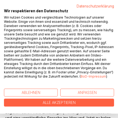
Auf die Merkliste
Datenschutzerklärung
Titel bewerten
Wir respektieren den Datenschutz
Wir nutzen Cookies und vergleichbare Technologien auf unserer
Website. Einige von ihnen sind essenziell und technisch notwendig.
Daneben verwenden wir Analysemethoden (z. B. Cookies oder
Fingerprints sowie serverseitiges Tracking), um zu messen, wie häufig
unsere Seite besucht und wie sie genutzt wird. Wir verwenden
Trackingtechnologien zu Marketingzwecken und setzen hierzu
serverseitiges Tracking sowie auch Drittanbieter ein, wodurch ggf.
geräteübergreifend Cookies, Fingerprints, Tracking-Pixel, IP-Adressen
BESCHREIBUNG
sowie gehashte E-Mail-Adressen genutzt werden. Auf unserer Seite
betten wir zudem Drittinhalte von anderen Anbietern ein (Video-
Plattformen). Wir haben auf die weitere Datenverarbeitung und ein
Die Bibel hat uns so Vieles zu sagen, und doch verstehen
etwaiges Tracking durch den Drittanbieter keinen Einfluss. Mit deiner
wir sie oft nicht. Sie spricht in Ritualen und Lebenswelten,
Einstellung willigst du in die oben beschriebenen Vorgänge ein. Du
kannst deine Einwilligung (z. B. im Footer unter „Privacy-Einstellungen“)
die uns fremd erscheinen, und von einem Alltag, der
jederzeit mit Wirkung für die Zukunft widerrufen. (
BoD-Impressum
)
scheinbar wenig mit unserem eigenen zu tun hat. Ihre
Verfasser denken anders als wir, geprägt von einer Kultur,
die weit von unserer entfernt ist.
ABLEHNEN
ANPASSEN
Und doch ist die biblische Botschaft zeitlos.
In dieser Bibelübertragung wird versucht, die Aussagen der
ALLE AKZEPTIEREN
Heiligen Schrift respektvoll stehen zu lassen und sie
zugleich durch viele Erklärungen, Hintergrundinformationen
und eine verständliche Sprache ins Hier und Jetzt zu holen.