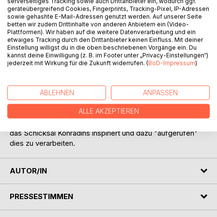
Titel bewerten
serverseitiges Tracking sowie auch Drittanbieter ein, wodurch ggf.
geräteübergreifend Cookies, Fingerprints, Tracking-Pixel, IP-Adressen
sowie gehashte E-Mail-Adressen genutzt werden. Auf unserer Seite
betten wir zudem Drittinhalte von anderen Anbietern ein (Video-
Plattformen). Wir haben auf die weitere Datenverarbeitung und ein
etwaiges Tracking durch den Drittanbieter keinen Einfluss. Mit deiner
Einstellung willigst du in die oben beschriebenen Vorgänge ein. Du
kannst deine Einwilligung (z. B. im Footer unter „Privacy-Einstellungen“)
jederzeit mit Wirkung für die Zukunft widerrufen. (
BoD-Impressum
)
BESCHREIBUNG
ABLEHNEN
ANPASSEN
Die Autorin schreib diese fiktive Kurzgeschichte, die
ALLE AKZEPTIEREN
zeitlich ins Hochmittelalter fällt, während des
Eigenstudiums über "Die Staufer". Wohl aber zuletzt über
das Schicksal Konradins inspiriert und dazu "aufgerufen"
dies zu verarbeiten.
AUTOR/IN
PRESSESTIMMEN