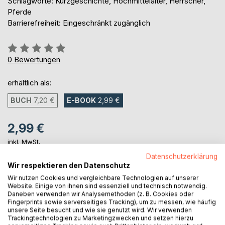
Schlagworte: Kurzgeschichte, Hochmittelalter, Herrscher,
Pferde
Barrierefreiheit: Eingeschränkt zugänglich
Bewertung::
0%
0
Bewertungen
erhältlich als:
BUCH
7,20 €
E-BOOK
2,99 €
2,99 €
inkl. MwSt.
sofort verfügbar als Download
Datenschutzerklärung
Wir respektieren den Datenschutz
Wir nutzen Cookies und vergleichbare Technologien auf unserer
IN DEN WARENKORB
Website. Einige von ihnen sind essenziell und technisch notwendig.
Daneben verwenden wir Analysemethoden (z. B. Cookies oder
Fingerprints sowie serverseitiges Tracking), um zu messen, wie häufig
unsere Seite besucht und wie sie genutzt wird. Wir verwenden
Auf die Merkliste
Trackingtechnologien zu Marketingzwecken und setzen hierzu