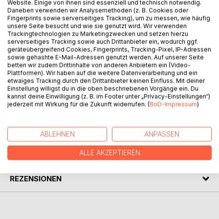
Website. Einige von ihnen sind essenziell und technisch notwendig.
Daneben verwenden wir Analysemethoden (z. B. Cookies oder
Fingerprints sowie serverseitiges Tracking), um zu messen, wie häufig
unsere Seite besucht und wie sie genutzt wird. Wir verwenden
Trackingtechnologien zu Marketingzwecken und setzen hierzu
BESCHREIBUNG
serverseitiges Tracking sowie auch Drittanbieter ein, wodurch ggf.
geräteübergreifend Cookies, Fingerprints, Tracking-Pixel, IP-Adressen
sowie gehashte E-Mail-Adressen genutzt werden. Auf unserer Seite
betten wir zudem Drittinhalte von anderen Anbietern ein (Video-
In einer Welt, die so viel zu sagen hat sagen wir oft nichts
Plattformen). Wir haben auf die weitere Datenverarbeitung und ein
und schweigen aneinander vorbei. Lyrik verfügt über die
etwaiges Tracking durch den Drittanbieter keinen Einfluss. Mit deiner
Stärke, die es benötigt einander zu verstehen und zu
Einstellung willigst du in die oben beschriebenen Vorgänge ein. Du
kannst deine Einwilligung (z. B. im Footer unter „Privacy-Einstellungen“)
begegnen.
jederzeit mit Wirkung für die Zukunft widerrufen. (
BoD-Impressum
)
AUTOR/IN
ABLEHNEN
ANPASSEN
PRESSESTIMMEN
ALLE AKZEPTIEREN
REZENSIONEN