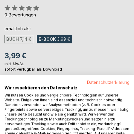
Bewertung::
0%
0
Bewertungen
erhältlich als:
BUCH
7,14 €
E-BOOK
3,99 €
3,99 €
inkl. MwSt.
sofort verfügbar als Download
Datenschutzerklärung
Wir respektieren den Datenschutz
IN DEN WARENKORB
Wir nutzen Cookies und vergleichbare Technologien auf unserer
Website. Einige von ihnen sind essenziell und technisch notwendig.
Daneben verwenden wir Analysemethoden (z. B. Cookies oder
Auf die Merkliste
Fingerprints sowie serverseitiges Tracking), um zu messen, wie häufig
Titel bewerten
unsere Seite besucht und wie sie genutzt wird. Wir verwenden
Trackingtechnologien zu Marketingzwecken und setzen hierzu
serverseitiges Tracking sowie auch Drittanbieter ein, wodurch ggf.
geräteübergreifend Cookies, Fingerprints, Tracking-Pixel, IP-Adressen
sowie gehashte E-Mail-Adressen genutzt werden. Auf unserer Seite