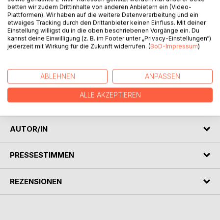
betten wir zudem Drittinhalte von anderen Anbietern ein (Video-
Plattformen). Wir haben auf die weitere Datenverarbeitung und ein
etwaiges Tracking durch den Drittanbieter keinen Einfluss. Mit deiner
Einstellung willigst du in die oben beschriebenen Vorgänge ein. Du
kannst deine Einwilligung (z. B. im Footer unter „Privacy-Einstellungen“)
BESCHREIBUNG
jederzeit mit Wirkung für die Zukunft widerrufen. (
BoD-Impressum
)
Eine Kurzgeschichte handelt vom langen Leben eines
ABLEHNEN
ANPASSEN
Baumes, eine andere Geschichte von Bäumen im
Regenwald. Gedichte und Bilder runden das Büchlein ab.
ALLE AKZEPTIEREN
Alles ist in Farbe, auch die Schrift.
AUTOR/IN
PRESSESTIMMEN
REZENSIONEN