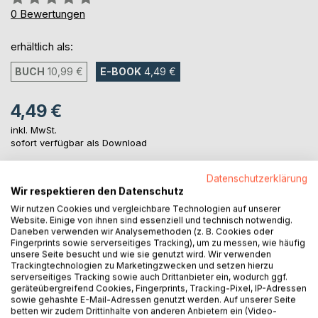
0%
0
Bewertungen
erhältlich als:
BUCH
10,99 €
E-BOOK
4,49 €
4,49 €
inkl. MwSt.
sofort verfügbar als Download
Datenschutzerklärung
Wir respektieren den Datenschutz
IN DEN WARENKORB
Wir nutzen Cookies und vergleichbare Technologien auf unserer
Website. Einige von ihnen sind essenziell und technisch notwendig.
Auf die Merkliste
Daneben verwenden wir Analysemethoden (z. B. Cookies oder
Fingerprints sowie serverseitiges Tracking), um zu messen, wie häufig
Titel bewerten
unsere Seite besucht und wie sie genutzt wird. Wir verwenden
Trackingtechnologien zu Marketingzwecken und setzen hierzu
serverseitiges Tracking sowie auch Drittanbieter ein, wodurch ggf.
geräteübergreifend Cookies, Fingerprints, Tracking-Pixel, IP-Adressen
sowie gehashte E-Mail-Adressen genutzt werden. Auf unserer Seite
betten wir zudem Drittinhalte von anderen Anbietern ein (Video-