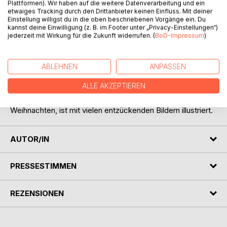
Plattformen). Wir haben auf die weitere Datenverarbeitung und ein
etwaiges Tracking durch den Drittanbieter keinen Einfluss. Mit deiner
Einstellung willigst du in die oben beschriebenen Vorgänge ein. Du
BESCHREIBUNG
kannst deine Einwilligung (z. B. im Footer unter „Privacy-Einstellungen“)
jederzeit mit Wirkung für die Zukunft widerrufen. (
BoD-Impressum
)
Ein kleiner Spatz ist auf der Suche nach dem Christkind.
ABLEHNEN
ANPASSEN
Doch er kann es einfach nicht finden. Deshalb holt er sich
Rat bei der klugen Eule. Bald darauf geht er mit dem
ALLE AKZEPTIEREN
Nikolaus auf eine ganz besondere Reise. Die fantasievolle
Geschichte, über die Erlebnisse eines Spatzenkindes an
Weihnachten, ist mit vielen entzückenden Bildern illustriert.
AUTOR/IN
PRESSESTIMMEN
REZENSIONEN