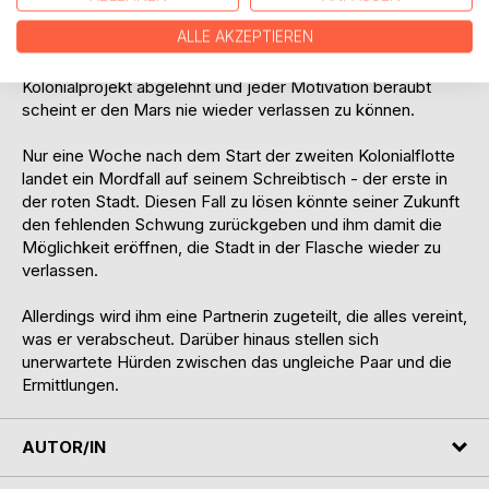
der sich ein Leben auf einer neuen Welt erträumte, in Red
ALLE AKZEPTIEREN
City jedoch auf seinem persönlichen Abstellgleis gelandet
ist. Geschieden von seiner Frau, bereits zwei Mal vom
Kolonialprojekt abgelehnt und jeder Motivation beraubt
scheint er den Mars nie wieder verlassen zu können.
Nur eine Woche nach dem Start der zweiten Kolonialflotte
landet ein Mordfall auf seinem Schreibtisch - der erste in
der roten Stadt. Diesen Fall zu lösen könnte seiner Zukunft
den fehlenden Schwung zurückgeben und ihm damit die
Möglichkeit eröffnen, die Stadt in der Flasche wieder zu
verlassen.
Allerdings wird ihm eine Partnerin zugeteilt, die alles vereint,
was er verabscheut. Darüber hinaus stellen sich
unerwartete Hürden zwischen das ungleiche Paar und die
Ermittlungen.
AUTOR/IN