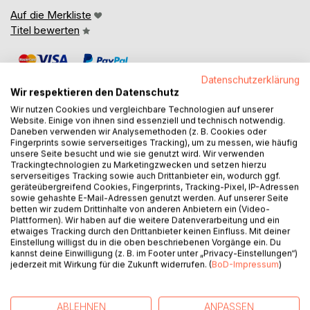
Auf die Merkliste
Titel bewerten
Datenschutzerklärung
Wir respektieren den Datenschutz
Wir nutzen Cookies und vergleichbare Technologien auf unserer
Website. Einige von ihnen sind essenziell und technisch notwendig.
Daneben verwenden wir Analysemethoden (z. B. Cookies oder
BESCHREIBUNG
Fingerprints sowie serverseitiges Tracking), um zu messen, wie häufig
unsere Seite besucht und wie sie genutzt wird. Wir verwenden
Trackingtechnologien zu Marketingzwecken und setzen hierzu
Die erste Stadt auf dem Mars, gegründet vor dreißig
serverseitiges Tracking sowie auch Drittanbieter ein, wodurch ggf.
geräteübergreifend Cookies, Fingerprints, Tracking-Pixel, IP-Adressen
Jahren, soll der Angelpunkt zur Kolonisierung des Weltalls
sowie gehashte E-Mail-Adressen genutzt werden. Auf unserer Seite
sein. Den Wunsch, dort hinzugelangen, hegen viele, denn in
betten wir zudem Drittinhalte von anderen Anbietern ein (Video-
den vergangenen Jahrzehnten hat sich die Erde durch
Plattformen). Wir haben auf die weitere Datenverarbeitung und ein
etwaiges Tracking durch den Drittanbieter keinen Einfluss. Mit deiner
Radikalisierung in Politik, Wirtschaft und Religion stark
Einstellung willigst du in die oben beschriebenen Vorgänge ein. Du
gewandelt.
kannst deine Einwilligung (z. B. im Footer unter „Privacy-Einstellungen“)
jederzeit mit Wirkung für die Zukunft widerrufen. (
BoD-Impressum
)
Die Nachwirkungen der Propaganda sind auch zwanzig
Jahre nach Kriegsende überall zu finden. So auch bei
Marek Zintok, einem jungen Polizisten und guten Christen,
ABLEHNEN
ANPASSEN