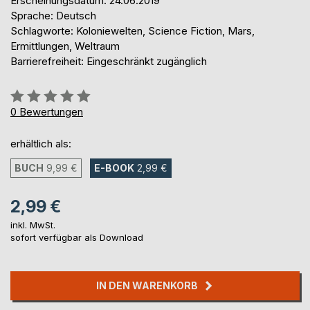
Erscheinungsdatum: 24.06.2019
Sprache: Deutsch
Schlagworte: Koloniewelten, Science Fiction, Mars,
Ermittlungen, Weltraum
Barrierefreiheit: Eingeschränkt zugänglich
Bewertung::
0%
0
Bewertungen
erhältlich als:
BUCH
9,99 €
E-BOOK
2,99 €
2,99 €
inkl. MwSt.
sofort verfügbar als Download
IN DEN WARENKORB