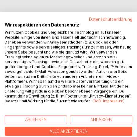
Datenschutzerklärung
Wir respektieren den Datenschutz
BESCHREIBUNG
Wir nutzen Cookies und vergleichbare Technologien auf unserer
Website. Einige von ihnen sind essenziell und technisch notwendig.
Daneben verwenden wir Analysemethoden (z. B. Cookies oder
Dieses Buch ist ein Appell an alle Erwachsenen, die Würde
Fingerprints sowie serverseitiges Tracking), um zu messen, wie häufig
von Kindern zu wahren, Kinder zu fördern, zu unterstützen
unsere Seite besucht und wie sie genutzt wird. Wir verwenden
Trackingtechnologien zu Marketingzwecken und setzen hierzu
und für sie einzutreten.
serverseitiges Tracking sowie auch Drittanbieter ein, wodurch ggf.
Eine Autorin bricht ihr Schweigen und beschreibt die
geräteübergreifend Cookies, Fingerprints, Tracking-Pixel, IP-Adressen
Auswirkungen von Gewalt, Vernachlässigung und
sowie gehashte E-Mail-Adressen genutzt werden. Auf unserer Seite
betten wir zudem Drittinhalte von anderen Anbietern ein (Video-
Missachtung aus der Sicht des Kindes sehr berührend.
Plattformen). Wir haben auf die weitere Datenverarbeitung und ein
Bemerkenswert sind die eindrucksvollen Bilder, die die
etwaiges Tracking durch den Drittanbieter keinen Einfluss. Mit deiner
Schilderung der Emotionen begreifbar machen.
Einstellung willigst du in die oben beschriebenen Vorgänge ein. Du
kannst deine Einwilligung (z. B. im Footer unter „Privacy-Einstellungen“)
Die Erwachsene fand Wege zu einer positiven Wandlung
jederzeit mit Wirkung für die Zukunft widerrufen. (
BoD-Impressum
)
und spricht ein Tabuthema an.
In den 50er und 60er Jahren orientierten sich Lehrer,
Erzieher und Eltern oft an dem Spruch „Wer die Rute
ABLEHNEN
ANPASSEN
schont, verdirbt die Kinder“ oder „Wer sein Kind liebt der
züchtigt es“.
ALLE AKZEPTIEREN