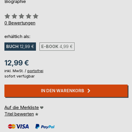
Biographie
Bewertung::
0%
0
Bewertungen
erhältlich als:
BUCH
12,99 €
E-BOOK
4,99 €
12,99 €
inkl. MwSt. /
portofrei
sofort verfügbar
IN DEN WARENKORB
Auf die Merkliste
Titel bewerten