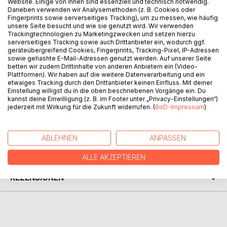
Website. Einige von ihnen sind essenziell und technisch notwendig.
Daneben verwenden wir Analysemethoden (z. B. Cookies oder
BESCHREIBUNG
Fingerprints sowie serverseitiges Tracking), um zu messen, wie häufig
unsere Seite besucht und wie sie genutzt wird. Wir verwenden
Trackingtechnologien zu Marketingzwecken und setzen hierzu
Glaubst du an Karma?
serverseitiges Tracking sowie auch Drittanbieter ein, wodurch ggf.
geräteübergreifend Cookies, Fingerprints, Tracking-Pixel, IP-Adressen
Die junge Efi zunächst nicht, bis sie in einer dunklen Nacht
sowie gehashte E-Mail-Adressen genutzt werden. Auf unserer Seite
auf einen kleinen Kater trifft, der ihr Leben völlig verändert.
betten wir zudem Drittinhalte von anderen Anbietern ein (Video-
Kurzerhand nimmt sie ihn mit in die Heimatstadt ihrer Oma,
Plattformen). Wir haben auf die weitere Datenverarbeitung und ein
etwaiges Tracking durch den Drittanbieter keinen Einfluss. Mit deiner
in der Karma dringender benötigt wird, als das idyllische
Einstellung willigst du in die oben beschriebenen Vorgänge ein. Du
Dorfbild vermuten lässt.
kannst deine Einwilligung (z. B. im Footer unter „Privacy-Einstellungen“)
jederzeit mit Wirkung für die Zukunft widerrufen. (
BoD-Impressum
)
AUTOR/IN
ABLEHNEN
ANPASSEN
PRESSESTIMMEN
ALLE AKZEPTIEREN
REZENSIONEN