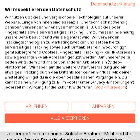
BESCHREIBUNG
Datenschutzerklärung
Wir respektieren den Datenschutz
Wir nutzen Cookies und vergleichbare Technologien auf unserer
"Wie in Trance hebe ich die Hände, halte sie mir vors
Website. Einige von ihnen sind essenziell und technisch notwendig.
Daneben verwenden wir Analysemethoden (z. B. Cookies oder
Gesicht und erkenne nicht eine Spur der Zerstörung, die ich
Fingerprints sowie serverseitiges Tracking), um zu messen, wie häufig
angerichtet habe. Die Hände einer Mörderin und doch sind
unsere Seite besucht und wie sie genutzt wird. Wir verwenden
sie unbefleckt."
Trackingtechnologien zu Marketingzwecken und setzen hierzu
serverseitiges Tracking sowie auch Drittanbieter ein, wodurch ggf.
geräteübergreifend Cookies, Fingerprints, Tracking-Pixel, IP-Adressen
Hunderte Jahre sind vergangen, seit Magie die vier großen
sowie gehashte E-Mail-Adressen genutzt werden. Auf unserer Seite
Jahreszeitenkönigreiche in die Knie zwang. Nur das
betten wir zudem Drittinhalte von anderen Anbietern ein (Video-
Plattformen). Wir haben auf die weitere Datenverarbeitung und ein
Sommerkönigreich konnte diesen Kampf überdauern und
etwaiges Tracking durch den Drittanbieter keinen Einfluss. Mit deiner
der Kontinent wurde zu ewigem Sommer verdammt.
Einstellung willigst du in die oben beschriebenen Vorgänge ein. Du
kannst deine Einwilligung (z. B. im Footer unter „Privacy-Einstellungen“)
Als Tochter des letzten Königs ist Robin behütet vor den
jederzeit mit Wirkung für die Zukunft widerrufen. (
BoD-Impressum
)
grausamen Toden, die ihr Volk holen, doch an ihren Händen
klebt das Blut unzähliger Magier. Bei einem Kampf tötet sie
ABLEHNEN
ANPASSEN
den Getreuen des Prinzen mit Sommermagie und ist zur
Flucht gezwungen, wenn sie nicht das Schicksal ihrer
ALLE AKZEPTIEREN
zahlreichen Opfer teilen möchte. Um außerhalb der Mauern
zu überleben, muss sie ihre Herkunft verheimlichen, auch
vor der gefährlich schönen Soldatin Beatrice. Mit ihr erfährt