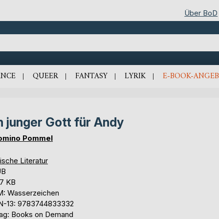
Über BoD
NCE
QUEER
FANTASY
LYRIK
E-BOOK-ANGEB
n junger Gott für Andy
omino Pommel
ische Literatur
UB
,7 KB
: Wasserzeichen
N-13: 9783744833332
lag: Books on Demand