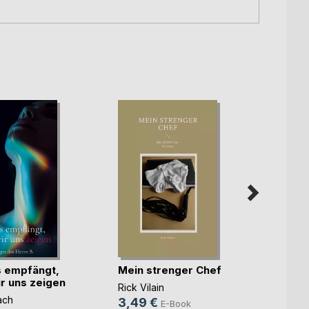
 empfängt,
Mein strenger Chef
Zwis
r uns zeigen
Verbr
Rick Vilain
Verla
ach
3,49 €
Patric
E-Book