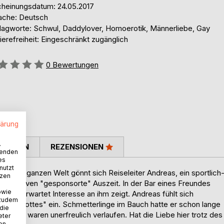
cheinungsdatum: 24.05.2017
ache: Deutsch
lagworte: Schwul, Daddylover, Homoerotik, Männerliebe, Gay
ierefreiheit: Eingeschränkt zugänglich
ertung::
0
Bewertungen
lärung
.
TIMMEN
REZENSIONEN
wenden
es
nutzt
 in der ganzen Welt gönnt sich Reiseleiter Andreas, ein sportlich
tzen
Bremerhaven "gesponsorte" Auszeit. In der Bar eines Freundes
owie
der unerwartet Interesse an ihm zeigt. Andreas fühlt sich
 zudem
ngen Gottes" ein. Schmetterlinge im Bauch hatte er schon lange
 die
ltrigen waren unerfreulich verlaufen. Hat die Liebe hier trotz des
eter
nen