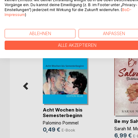
großen Altersunterschiedes überhaupt eine Chan
Vorgänge ein. Du kannst deine Einwilligung (z. B. im Footer unter „Privacy-
Einstellungen“) jederzeit mit Wirkung für die Zukunft widerrufen. (
BoD-
Impressum
)
WEITERE TITEL BEI
Bo
ABLEHNEN
ANPASSEN
ALLE AKZEPTIEREN
Acht Wochen bis
Semesterbeginn
 Diary
Be my Sal
Palomino Pommel
Sarah M. M
0,49 €
E-Book
6,99 €
ok
E-