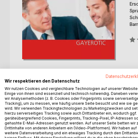
Ers
Spr
Sch
Barr
Bew
0%
Datenschutzerk
Wir respektieren den Datenschutz
Wir nutzen Cookies und vergleichbare Technologien auf unserer Website
BESCHREIBUNG
AUTOR/IN
PRESSES
Einige von ihnen sind essenziell und technisch notwendig. Daneben ver
wir Analysemethoden (z. B. Cookies oder Fingerprints sowie serverseitig
Tracking), um zu messen, wie häufig unsere Seite besucht und wie sie ge
Nach zwanzig Jahren Dienst auf Kreuzfahrtschiffen
wird. Wir verwenden Trackingtechnologien zu Marketingzwecken und se
schlanker Mittvierziger, eine vom Job-Center in 
hierzu serverseitiges Tracking sowie auch Drittanbieter ein, wodurch ggf.
geräteübergreifend Cookies, Fingerprints, Tracking-Pixel, IP-Adressen s
lernt er den jungen Studenten Simon (23) kennen, 
gehashte E-Mail-Adressen genutzt werden. Auf unserer Seite betten wir
geschmeichelt und geht auf die "Avancen" des "ju
Drittinhalte von anderen Anbietern ein (Video-Plattformen). Wir haben auf
nicht mehr gehabt und die letzten Dates mit Gleicha
weitere Datenverarbeitung und ein etwaiges Tracking durch den Drittanbi
keinen Einfluss. Mit deiner Einstellung willigst du in die oben beschriebe