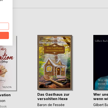
ce?
D
Das Gasthaus zur
Wer uns
vation
versohlten Hexe
wenn wi
oon
Baron de Fessée
Gilbert B
Book