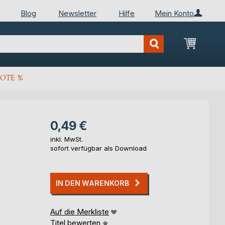
Blog
Newsletter
Hilfe
Mein Konto
Mein Wa
OTE %
0,49 €
inkl. MwSt.
sofort verfügbar als Download
IN DEN WARENKORB
Auf die Merkliste
Titel bewerten