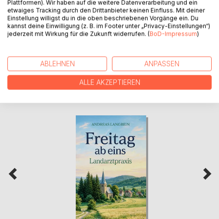
Plattformen). Wir haben auf die weitere Datenverarbeitung und ein
PRESSESTIMMEN
etwaiges Tracking durch den Drittanbieter keinen Einfluss. Mit deiner
Einstellung willigst du in die oben beschriebenen Vorgänge ein. Du
kannst deine Einwilligung (z. B. im Footer unter „Privacy-Einstellungen“)
REZENSIONEN
jederzeit mit Wirkung für die Zukunft widerrufen. (
BoD-Impressum
)
ABLEHNEN
ANPASSEN
ALLE AKZEPTIEREN
WEITERE TITEL BEI
BoD