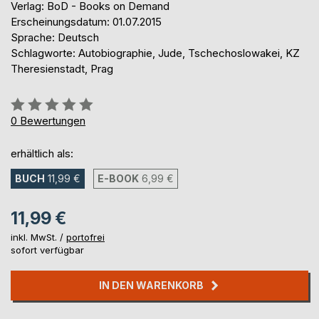
Verlag: BoD - Books on Demand
Erscheinungsdatum: 01.07.2015
Sprache: Deutsch
Schlagworte: Autobiographie, Jude, Tschechoslowakei, KZ
Theresienstadt, Prag
Bewertung::
0%
0
Bewertungen
erhältlich als:
BUCH
11,99 €
E-BOOK
6,99 €
11,99 €
inkl. MwSt. /
portofrei
sofort verfügbar
IN DEN WARENKORB