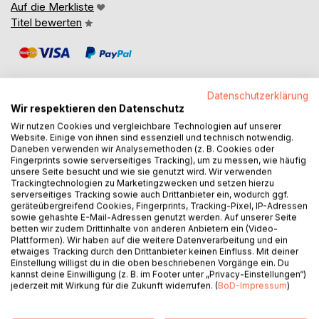
Auf die Merkliste
Titel bewerten
Datenschutzerklärung
Wir respektieren den Datenschutz
Wir nutzen Cookies und vergleichbare Technologien auf unserer
BESCHREIBUNG
Website. Einige von ihnen sind essenziell und technisch notwendig.
Daneben verwenden wir Analysemethoden (z. B. Cookies oder
Fingerprints sowie serverseitiges Tracking), um zu messen, wie häufig
Die Autobiographie beschreibt das Leben eines deutschen
unsere Seite besucht und wie sie genutzt wird. Wir verwenden
Trackingtechnologien zu Marketingzwecken und setzen hierzu
Juden in Böhmen, der als Jugendlicher und junger Mann
serverseitiges Tracking sowie auch Drittanbieter ein, wodurch ggf.
sein Leben weitgehend unbeeinflusst vom Weltgeschehen
geräteübergreifend Cookies, Fingerprints, Tracking-Pixel, IP-Adressen
nach dem Ende des ersten Weltkrieges gestaltet. Dies
sowie gehashte E-Mail-Adressen genutzt werden. Auf unserer Seite
betten wir zudem Drittinhalte von anderen Anbietern ein (Video-
ändert sich schnell mit dem Einmarsch der Deutschen und
Plattformen). Wir haben auf die weitere Datenverarbeitung und ein
der Judenverfolgung in Prag ab 1939 und führt schließlich
etwaiges Tracking durch den Drittanbieter keinen Einfluss. Mit deiner
1945 zu seiner Einweisung in das KZ Theresienstadt. Nach
Einstellung willigst du in die oben beschriebenen Vorgänge ein. Du
kannst deine Einwilligung (z. B. im Footer unter „Privacy-Einstellungen“)
seiner Befreiung wird er als Deutscher in der
jederzeit mit Wirkung für die Zukunft widerrufen. (
BoD-Impressum
)
Tschechoslowakei zunehmend isoliert und übersiedelt in
die junge Bundesrepublik Deutschland, deren Entwicklung