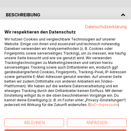
BESCHREIBUNG
Datenschutzerklärung
Wahre Wildnis, unvergessliche Abenteuer, jagdliche
Wir respektieren den Datenschutz
Freiheit: Diese Dinge sind es, die den Autor immer wieder
Wir nutzen Cookies und vergleichbare Technologien auf unserer
ans andere Ende der Welt ziehen, um die unvergleichlichen
Website. Einige von ihnen sind essenziell und technisch notwendig.
Daneben verwenden wir Analysemethoden (z. B. Cookies oder
Gebirgslandschaften Neuseelands als Jäger zu erleben.
Fingerprints sowie serverseitiges Tracking), um zu messen, wie häufig
Das Jagen ist zwar sein Ziel, sein eigentlicher Ansporn ist
unsere Seite besucht und wie sie genutzt wird. Wir verwenden
aber die Wildniserfahrung, die immer neue
Trackingtechnologien zu Marketingzwecken und setzen hierzu
serverseitiges Tracking sowie auch Drittanbieter ein, wodurch ggf.
Herausforderungen bereithält und seinen gelebten Traum
geräteübergreifend Cookies, Fingerprints, Tracking-Pixel, IP-Adressen
darstellt. In diesem Buch lässt Leif-Erik Jonas seine Leser
sowie gehashte E-Mail-Adressen genutzt werden. Auf unserer Seite
in einem tagebuchartigen Stil an zwei rund sechswöchigen
betten wir zudem Drittinhalte von anderen Anbietern ein (Video-
Plattformen). Wir haben auf die weitere Datenverarbeitung und ein
Reisen ins Land der Kiwis teilhaben. Er erzählt von
etwaiges Tracking durch den Drittanbieter keinen Einfluss. Mit deiner
Höhepunkten und Rückschlägen, von brenzligen
Einstellung willigst du in die oben beschriebenen Vorgänge ein. Du
Situationen und Missgeschicken. Dabei gibt er auch immer
kannst deine Einwilligung (z. B. im Footer unter „Privacy-Einstellungen“)
jederzeit mit Wirkung für die Zukunft widerrufen. (
BoD-Impressum
)
wieder Einblicke in seine Überlegungen, Pläne und
Emotionen.
ABLEHNEN
ANPASSEN
AUTOR/IN