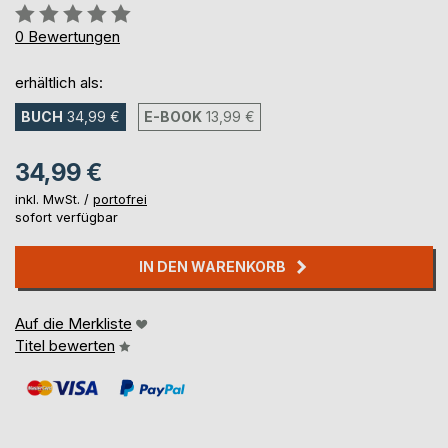
Bewertung::
0%
0
Bewertungen
erhältlich als:
BUCH
34,99 €
E-BOOK
13,99 €
34,99 €
inkl. MwSt. /
portofrei
sofort verfügbar
IN DEN WARENKORB
Auf die Merkliste
Titel bewerten