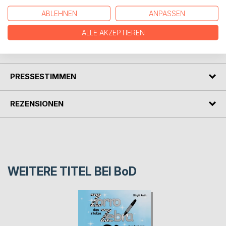
Freundschaft und das Geheimnis, dass manche Dinge nur
ABLEHNEN
ANPASSEN
mit dem Herzen sichtbar sind.
ALLE AKZEPTIEREN
AUTOR/IN
PRESSESTIMMEN
REZENSIONEN
WEITERE TITEL BEI
BoD