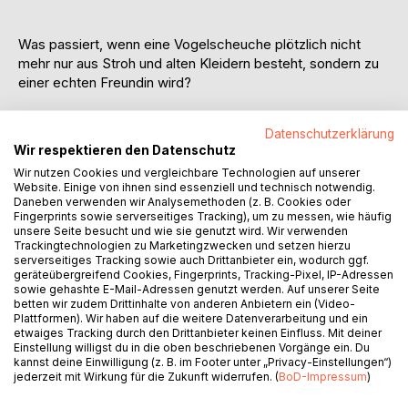
Was passiert, wenn eine Vogelscheuche plötzlich nicht
mehr nur aus Stroh und alten Kleidern besteht, sondern zu
einer echten Freundin wird?
Seit Victors beste Freundin weggezogen ist, ist seine Welt
Datenschutzerklärung
grau geworden.
Wir respektieren den Datenschutz
Als er die Vogelscheuche Victoria erschafft, um die
Wir nutzen Cookies und vergleichbare Technologien auf unserer
diebischen Krähen aus dem Gemüsebeet seines Vaters zu
Website. Einige von ihnen sind essenziell und technisch notwendig.
vertreiben, ahnt er noch nicht, wie viel sie ihm einmal
Daneben verwenden wir Analysemethoden (z. B. Cookies oder
bedeuten wird.
Fingerprints sowie serverseitiges Tracking), um zu messen, wie häufig
unsere Seite besucht und wie sie genutzt wird. Wir verwenden
Es ist, als würde die beiden ein unsichtbares Band
Trackingtechnologien zu Marketingzwecken und setzen hierzu
verbinden, ein Band, das weit über Stroh und Knöpfe
serverseitiges Tracking sowie auch Drittanbieter ein, wodurch ggf.
hinausreicht.
geräteübergreifend Cookies, Fingerprints, Tracking-Pixel, IP-Adressen
sowie gehashte E-Mail-Adressen genutzt werden. Auf unserer Seite
Aber was passiert, wenn die Krähen ihre Scheu verlieren
betten wir zudem Drittinhalte von anderen Anbietern ein (Video-
und Victoria plötzlich als nutzlos gilt? Bei dem Versuch
Plattformen). Wir haben auf die weitere Datenverarbeitung und ein
Victoria vor dem Vergessen zu retten, zeigt sich, dass
etwaiges Tracking durch den Drittanbieter keinen Einfluss. Mit deiner
Einstellung willigst du in die oben beschriebenen Vorgänge ein. Du
Zuneigung Wunder bewirken kann.
kannst deine Einwilligung (z. B. im Footer unter „Privacy-Einstellungen“)
Ist es die Kraft der Freundschaft, die das Unmögliche
jederzeit mit Wirkung für die Zukunft widerrufen. (
BoD-Impressum
)
möglich macht?
Ein berührendes Abenteuer über die Magie der