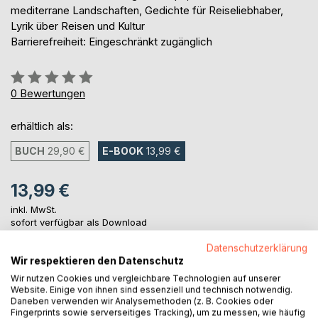
mediterrane Landschaften, Gedichte für Reiseliebhaber,
Lyrik über Reisen und Kultur
Barrierefreiheit: Eingeschränkt zugänglich
Bewertung::
0%
0
Bewertungen
erhältlich als:
BUCH
29,90 €
E-BOOK
13,99 €
13,99 €
inkl. MwSt.
sofort verfügbar als Download
Datenschutzerklärung
Wir respektieren den Datenschutz
IN DEN WARENKORB
Wir nutzen Cookies und vergleichbare Technologien auf unserer
Website. Einige von ihnen sind essenziell und technisch notwendig.
Daneben verwenden wir Analysemethoden (z. B. Cookies oder
Auf die Merkliste
Fingerprints sowie serverseitiges Tracking), um zu messen, wie häufig