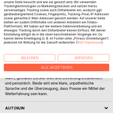
unsere Seite besucht und wie sie genutzt wird. Wir verwenden
Titel bewerten
Trackingtechnologien zu Marketingzwecken und setzen hierzu
serverseitiges Tracking sowie auch Drittanbieter ein, wodurch ggf.
geräteübergreifend Cookies, Fingerprints, Tracking-Pixel, IP-Adressen
sowie gehashte E-Mail-Adressen genutzt werden. Auf unserer Seite
betten wir zudem Drittinhalte von anderen Anbietern ein (Video-
Plattformen). Wir haben auf die weitere Datenverarbeitung und ein
etwaiges Tracking durch den Drittanbieter keinen Einfluss. Mit deiner
Einstellung willigst du in die oben beschriebenen Vorgänge ein. Du
kannst deine Einwilligung (z. B. im Footer unter „Privacy-Einstellungen“)
BESCHREIBUNG
jederzeit mit Wirkung für die Zukunft widerrufen. (
BoD-Impressum
)
Die Gedichte von Thomas Götz und Heinz Zeckel
ABLEHNEN
ANPASSEN
verbindet das literarische Unterwegssein und der wache
Blick für Orte, Geschichte und Erfahrung. Während Götz in
ALLE AKZEPTIEREN
konzentrierter, meditativer Lyrik Distanz und Reflexion
wahrt, gestaltet Zeckel Welt und Erinnerung erzählerisch
und persönlich. Beide eint eine klare, unpathetische
Sprache und die Überzeugung, dass Poesie ein Mittel der
Welterfahrung sein kann.
AUTOR/IN