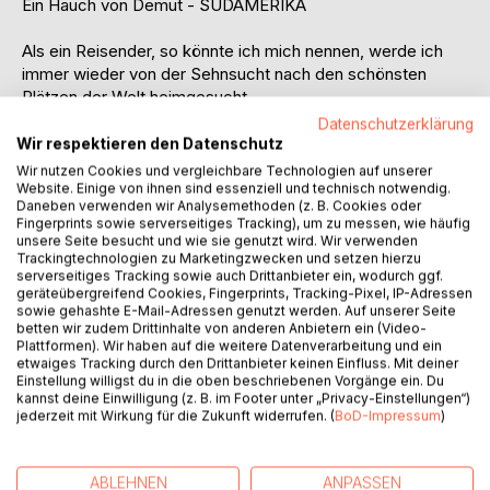
Ein Hauch von Demut - SÜDAMERIKA
Als ein Reisender, so könnte ich mich nennen, werde ich
immer wieder von der Sehnsucht nach den schönsten
Plätzen der Welt heimgesucht.
Manchmal ergeben sich diese Reiseziele aus schon lange
Datenschutzerklärung
geplanten Vorhaben, aber zuweilen kann der Auslöser für
Wir respektieren den Datenschutz
eine bestimmte Destination auch durch den berühmten
Wir nutzen Cookies und vergleichbare Technologien auf unserer
Funken ausgelöst werden. Zum Beispiel ein Reisebericht,
Website. Einige von ihnen sind essenziell und technisch notwendig.
Daneben verwenden wir Analysemethoden (z. B. Cookies oder
ein Gespräch mit Freunden oder Bekannten kann dazu
Fingerprints sowie serverseitiges Tracking), um zu messen, wie häufig
führen, dass sich ganz plötzlich ein Reiseziel eröffnet,
unsere Seite besucht und wie sie genutzt wird. Wir verwenden
welches so in nächster Zeit gar nicht geplant war.
Trackingtechnologien zu Marketingzwecken und setzen hierzu
serverseitiges Tracking sowie auch Drittanbieter ein, wodurch ggf.
Mit meinem Reisekameraden Willi, wir haben doch oft die
geräteübergreifend Cookies, Fingerprints, Tracking-Pixel, IP-Adressen
selben Zielvorgaben, ergeben sich in manch unseren
sowie gehashte E-Mail-Adressen genutzt werden. Auf unserer Seite
Gesprächen ebenso schnell neue Orte, die wir besichtigen
betten wir zudem Drittinhalte von anderen Anbietern ein (Video-
Plattformen). Wir haben auf die weitere Datenverarbeitung und ein
wollen, wie aus diversen Reiseerzählungen anderer
etwaiges Tracking durch den Drittanbieter keinen Einfluss. Mit deiner
Freunde.
Einstellung willigst du in die oben beschriebenen Vorgänge ein. Du
kannst deine Einwilligung (z. B. im Footer unter „Privacy-Einstellungen“)
jederzeit mit Wirkung für die Zukunft widerrufen. (
BoD-Impressum
)
Die vorliegende Reisebeschreibung stammt aus dem Jahr
2011 und zählt zu einer der schönsten Reisen, die wir
gemeinsam mit Herta, unserer damaligen Reisebegleiterin,
ABLEHNEN
ANPASSEN
erleben durften.